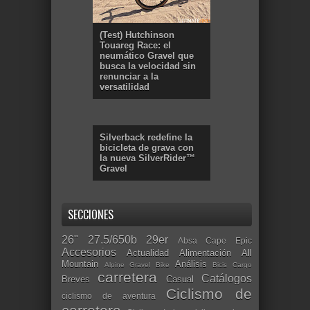
(Test) Hutchinson
Touareg Race: el
neumático Gravel que
busca la velocidad sin
renunciar a la
versatilidad
Silverback redefine la
bicicleta de grava con
la nueva SilverRider™
Gravel
SECCIONES
26"
27.5/650b
29er
Absa Cape Epic
Accesorios
Actualidad
Alimentación
All
Mountain
Análisis
Alpine Gravel Bike
Bicis Cargo
carretera
Catálogos
Breves
Casual
Ciclismo de
ciclismo de aventura