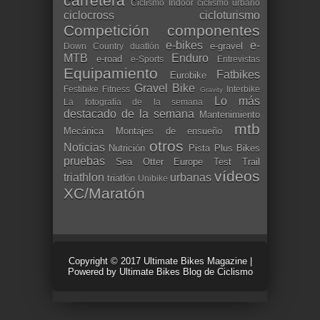
carretera
Ciclismo Indoor
ciclismo urbano
ciclocross
cicloturismo
Competición
componentes
e-bikes
e-
e-gravel
Down Country
duatlón
MTB
Enduro
e-road
e-Sports
Entrevistas
Equipamiento
Fatbikes
Eurobike
Gravel Bike
Festibike
Fitness
Interbike
Gravity
Lo más
La fotografía de la semana
destacado de la semana
Mantenimiento
mtb
Mecánica
Montajes de ensueño
otros
Noticias
Nutrición
Pista
Plus Bikes
pruebas
Sea Otter Europe
Test
Trail
vídeos
triathlon
urbanas
triatlón
Unibike
XC/Maratón
Copyright © 2017
Ultimate Bikes Magazine
|
Powered by
Ultimate Bikes Blog de Ciclismo