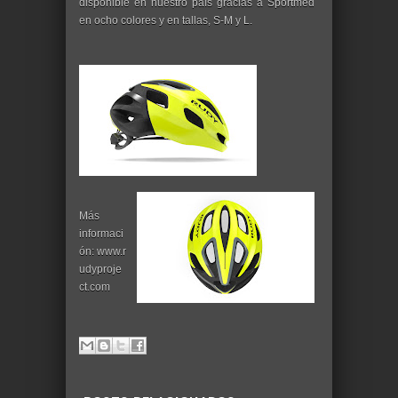
disponible en nuestro país gracias a Sportmed
en ocho colores y en tallas, S-M y L.
Más
informaci
ón: www.r
udyproje
ct.com