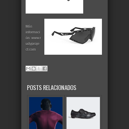
Más
informaci
ón: www.r
udyproje
ct.com
POSTS RELACIONADOS