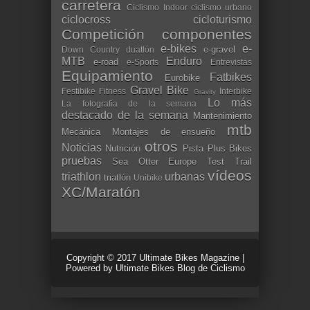
carretera
Ciclismo Indoor
ciclismo urbano
ciclocross
cicloturismo
Competición
componentes
e-bikes
e-
e-gravel
Down Country
duatlón
MTB
Enduro
e-road
e-Sports
Entrevistas
Equipamiento
Fatbikes
Eurobike
Gravel Bike
Festibike
Fitness
Interbike
Gravity
Lo más
La fotografía de la semana
destacado de la semana
Mantenimiento
mtb
Mecánica
Montajes de ensueño
otros
Noticias
Nutrición
Pista
Plus Bikes
pruebas
Sea Otter Europe
Test
Trail
vídeos
triathlon
urbanas
triatlón
Unibike
XC/Maratón
Copyright © 2017
Ultimate Bikes Magazine
|
Powered by
Ultimate Bikes Blog de Ciclismo