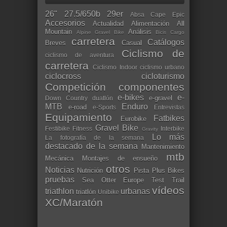
26"
27.5/650b
29er
Absa Cape Epic
Accesorios
Actualidad
Alimentación
All
Mountain
Análisis
Alpine Gravel Bike
Bicis Cargo
carretera
Catálogos
Breves
Casual
Ciclismo de
ciclismo de aventura
carretera
Ciclismo Indoor
ciclismo urbano
ciclocross
cicloturismo
Competición
componentes
e-bikes
e-
e-gravel
Down Country
duatlón
MTB
Enduro
e-road
e-Sports
Entrevistas
Equipamiento
Fatbikes
Eurobike
Gravel Bike
Festibike
Fitness
Interbike
Gravity
Lo más
La fotografía de la semana
destacado de la semana
Mantenimiento
mtb
Mecánica
Montajes de ensueño
otros
Noticias
Nutrición
Pista
Plus Bikes
pruebas
Sea Otter Europe
Test
Trail
vídeos
triathlon
urbanas
triatlón
Unibike
XC/Maratón