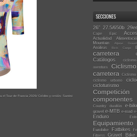
SECCIONES
26"
27.5/650b
29er
Acces
Cape Epic
Actualidad
Alimentaci
Mountain
Alpine Grave
Análisis
Bicis Cargo
carretera
Catálogos
ciclis
Ciclism
aventura
carretera
Ciclismo
cicl
ciclismo urbano
cicloturismo
Competición
a el Tour de Francia 2026/ Crédito y cesión: Santini
componentes
e-bik
Country
duatlón
e-MTB
gravel
e-road
e
Enduro
Entr
Equipamiento
Fatbikes
Eurobike
Fe
Gravel Bike
Fitness