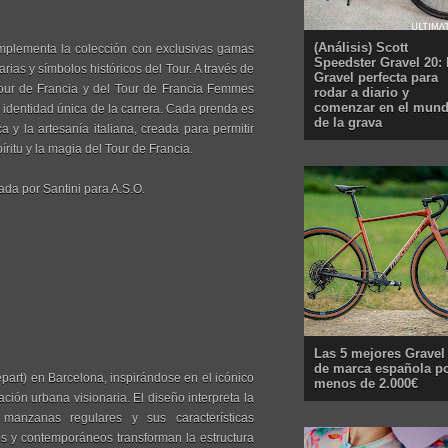
(Análisis) Scott
 complementa la colección con exclusivas gamas
Speedster Gravel 20: 
as y símbolos históricos del Tour. A través de
Gravel perfecta para
Tour de Francia y del Tour de Francia Femmes
rodar a diario y
comenzar en el mun
a identidad única de la carrera. Cada prenda es
de la grava
ca y la artesanía italiana, creada para permitir
ritu y la magia del Tour de Francia.
ada por Santini para A.S.O.
Las 5 mejores Gravel
de marca española p
part) en Barcelona, inspirándose en el icónico
menos de 2.000€
ción urbana visionaria. El diseño interpreta la
manzanas regulares y sus características
os y contemporáneos transforman la estructura