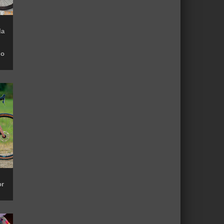
la
do
or