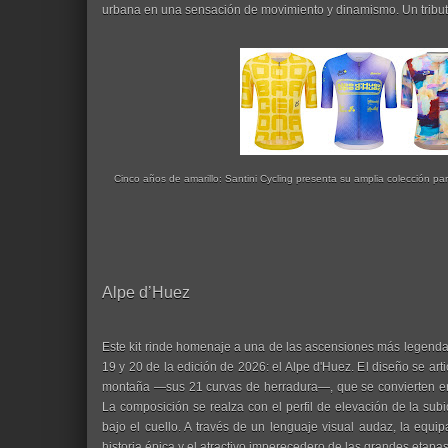
urbana en una sensación de movimiento y dinamismo. Un tributo a
Cinco años de amarillo: Santini Cycling presenta su amplia colección par
Alpe d’Huez
Este kit rinde homenaje a una de las ascensiones más legendar
19 y 20 de la edición de 2026: el Alpe d'Huez. El diseño se art
montaña —sus 21 curvas de herradura—, que se convierten en 
La composición se realza con el perfil de elevación de la sub
bajo el cuello. A través de un lenguaje visual audaz, la equip
historia épica y el atractivo imperecedero de las grandes etapas