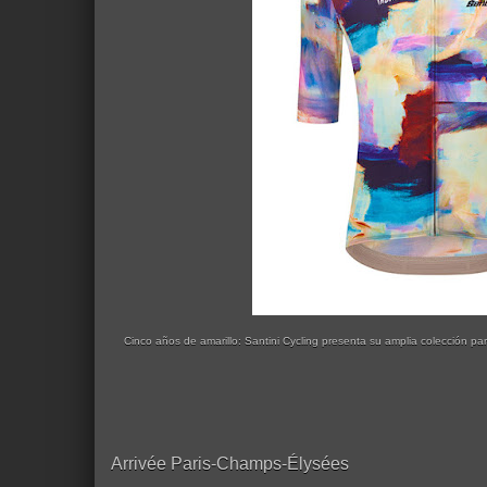
Cinco años de amarillo: Santini Cycling presenta su amplia colección par
Arrivée Paris-Champs-Élysées