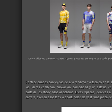
Cinco años de amarillo: Santini Cycling presenta su amplia colección par
Confeccionados con tejidos de alto rendimiento técnico en la sed
los líderes combinan innovación, comodidad y un estatus icó
parte de los aficionados al ciclismo. Estas réplicas, idénticas a
carrera, ofrecen a los fans la oportunidad de vestir una pieza de 