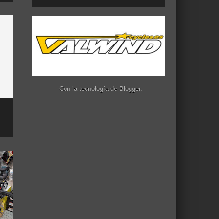
Con la tecnología de
Blogger
.