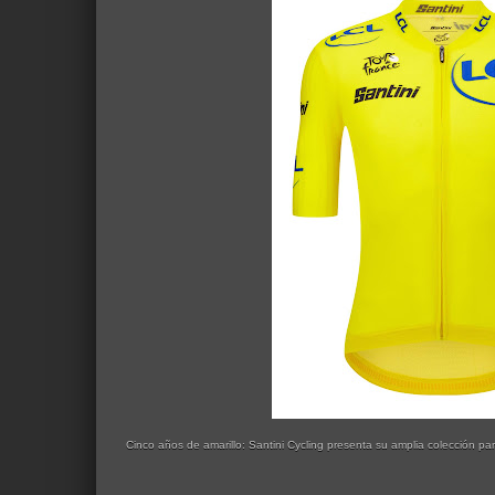
Cinco años de amarillo: Santini Cycling presenta su amplia colección par