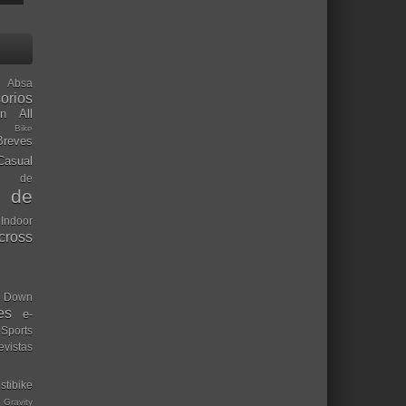
Absa
orios
ón
All
l Bike
Breves
Casual
mo de
o de
 Indoor
ocross
Down
es
e-
-Sports
evistas
stibike
Gravity