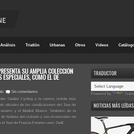
Análisis
Triatlón
Urbanas
Otros
Videos
Catálog
 PRESENTA SU AMPLIA COLECCIÓN
TRADUCTOR
S ESPECIALES, COMO EL DE
to
Sin comentarios
Powered by
Trans
e Santini Cycling y la carrera ciclista más
NOTICIAS MÁS LEÍDAS
s oficiales de las clasificaciones del Tour de
e Lunares y el Maillot Blanco. Símbolos de la
 de historia del ciclismo y son reconocidos en
o el Tour de Francia Femmes avec Zwift.