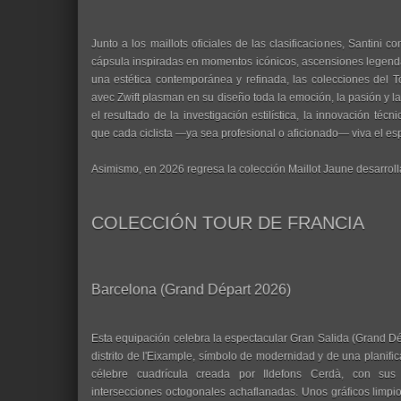
Junto a los maillots oficiales de las clasificaciones, Santini
cápsula inspiradas en momentos icónicos, ascensiones legendari
una estética contemporánea y refinada, las colecciones del 
avec Zwift plasman en su diseño toda la emoción, la pasión y l
el resultado de la investigación estilística, la innovación técni
que cada ciclista —ya sea profesional o aficionado— viva el espí
Asimismo, en 2026 regresa la colección Maillot Jaune desarroll
COLECCIÓN TOUR DE FRANCIA
Barcelona (Grand Départ 2026)
Esta equipación celebra la espectacular Gran Salida (Grand Dé
distrito de l'Eixample, símbolo de modernidad y de una planifica
célebre cuadrícula creada por Ildefons Cerdà, con sus 
intersecciones octogonales achaflanadas. Unos gráficos limpi