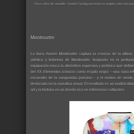
Cinco años de amarillo: Santini Cycling presenta su amplia colección par
Montmartre
La línea Arrivée Montmartre captura la esencia de la última
artística y bohemia de Montmartre. Inspirada en la profund
equipación evoca la atmósfera expresiva y pictórica que definió 
del XX. Elementos icónicos como el gato negro —una clara refe
encuentro de la vanguardia parisina— y el molino de viento
destacado en la narrativa visual. El resultado es un maillot alt
art y la historia en un diseño rico en referencias culturales.