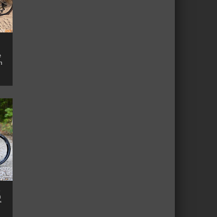
e
n
n
™