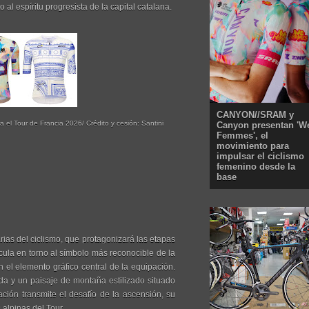
l espíritu progresista de la capital catalana.
CANYON//SRAM y
a el Tour de Francia 2026/ Crédito y cesión: Santini
Canyon presentan 'W
Femmes', el
movimiento para
impulsar el ciclismo
femenino desde la
base
ias del ciclismo, que protagonizará las etapas
icula en torno al símbolo más reconocible de la
el elemento gráfico central de la equipación.
ida y un paisaje de montaña estilizado situado
ación transmite el desafío de la ascensión, su
 alpinas del Tour.