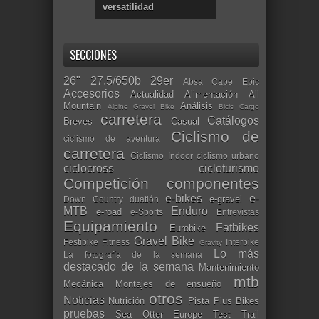
versatilidad
SECCIONES
26"
27.5/650b
29er
Absa Cape Epic
Accesorios
Actualidad
Alimentación
All
Mountain
Análisis
Alpine Gravel Bike
Bicis Cargo
carretera
Catálogos
Breves
Casual
Ciclismo de
ciclismo de aventura
carretera
Ciclismo Indoor
ciclismo urbano
ciclocross
cicloturismo
Competición
componentes
e-bikes
e-
e-gravel
Down Country
duatlón
MTB
Enduro
e-road
e-Sports
Entrevistas
Equipamiento
Fatbikes
Eurobike
Gravel Bike
Festibike
Fitness
Interbike
Gravity
Lo más
La fotografía de la semana
destacado de la semana
Mantenimiento
mtb
Mecánica
Montajes de ensueño
otros
Noticias
Nutrición
Pista
Plus Bikes
pruebas
Sea Otter Europe
Test
Trail