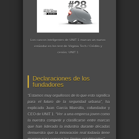
Los cascos inteligentes de UNIT 1 marcan un nuevo
estándar en los test de Virginia Tech / Crédito y
cesión: UNIT 1
Declaraciones de los
fundadores
“Estamos muy orgullosos de lo que esto significa
para el futuro de la seguridad urbana”,
ha
explicado Juan García Mansilla, cofundador y
CEO de UNIT 1.
“Ver a una empresa joven como
la nuestra competir y clasificarse entre marcas
que han liderado la industria durante décadas
demuestra que la innovación real todavía tiene
margen para superar los límites establecidos”.