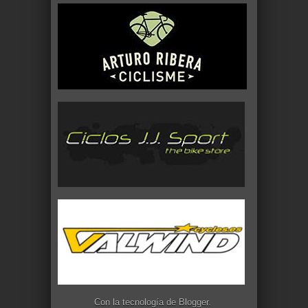
Con la tecnología de
Blogger
.