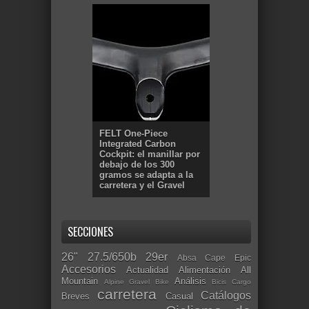
FELT One-Piece
Integrated Carbon
Cockpit: el manillar por
debajo de los 300
gramos se adapta a la
carretera y el Gravel
SECCIONES
26"
27.5/650b
29er
Absa Cape Epic
Accesorios
Actualidad
Alimentación
All
Mountain
Análisis
Alpine Gravel Bike
Bicis Cargo
carretera
Catálogos
Breves
Casual