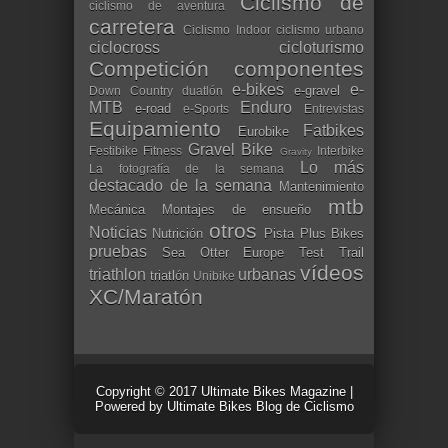
Ciclismo de
ciclismo de aventura
carretera
Ciclismo Indoor
ciclismo urbano
ciclocross
cicloturismo
Competición
componentes
e-bikes
e-
e-gravel
Down Country
duatlón
MTB
Enduro
e-road
e-Sports
Entrevistas
Equipamiento
Fatbikes
Eurobike
Gravel Bike
Festibike
Fitness
Interbike
Gravity
Lo más
La fotografía de la semana
destacado de la semana
Mantenimiento
mtb
Mecánica
Montajes de ensueño
otros
Noticias
Nutrición
Pista
Plus Bikes
pruebas
Sea Otter Europe
Test
Trail
vídeos
triathlon
urbanas
triatlón
Unibike
XC/Maratón
Copyright © 2017
Ultimate Bikes Magazine
|
Powered by
Ultimate Bikes Blog de Ciclismo