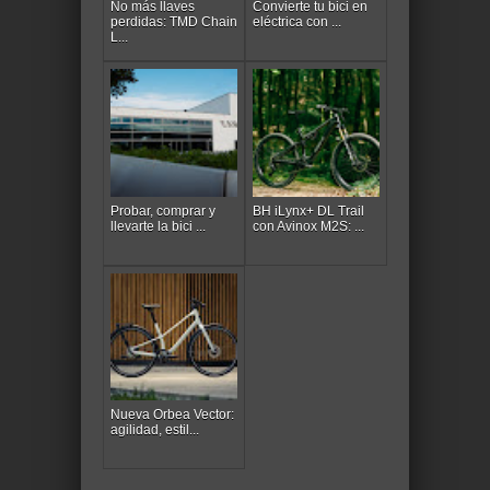
No más llaves
Convierte tu bici en
perdidas: TMD Chain
eléctrica con ...
L...
Probar, comprar y
BH iLynx+ DL Trail
llevarte la bici ...
con Avinox M2S: ...
Nueva Orbea Vector:
agilidad, estil...