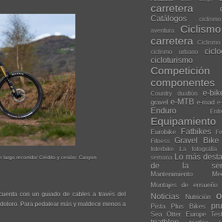
carretera
Catálogos
ciclis
Ciclism
aventura
carretera
Ciclismo
cicl
ciclismo urbano
cicloturismo
Competición
componentes
e-bik
Country
duatlón
e-MTB
gravel
e-road
e
Enduro
Entr
Equipamiento
Fatbikes
Eurobike
Fe
Gravel Bike
Fitness
Interbike
La fotografía
Lo más dest
semana
largo recorrido/ Crédito y cesión: Canyon
de la sem
Mantenimiento
Me
Montajes de ensueño
o
cuenta con un guiado de cables a través del
Noticias
Nutrición
ndoloro. Para pedalear más y maldecir menos a
pr
Pista
Plus Bikes
Sea Otter Europe
Tes