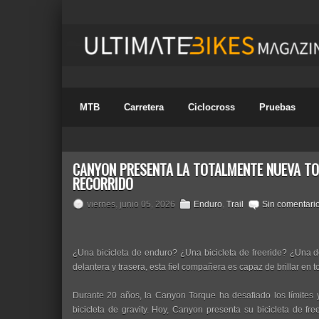
MTB
Carretera
Ciclocross
Pruebas
CANYON PRESENTA LA TOTALMENTE NUEVA TOR
RECORRIDO
viernes, junio 05, 2026
Enduro
,
Trail
Sin comentari
¿Una bicicleta de enduro? ¿Una bicicleta de freeride? ¿Un
delantera y trasera, esta fiel compañera es capaz de brillar en 
Durante 20 años, la Canyon Torque ha desafiado los límites 
bicicleta de gravity. Hoy, Canyon presenta su bicicleta de fr