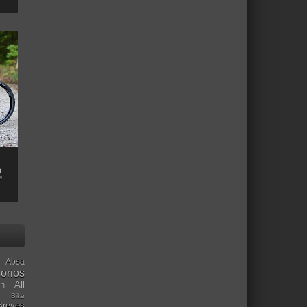
n
™
Absa
orios
ón
All
l Bike
Breves