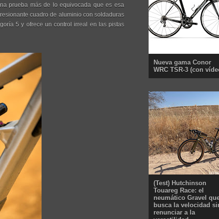
s una prueba más de lo equivocada que es esa
presionante cuadro de aluminio con soldaduras
oría 5 y ofrece un control irreal en las pistas
Nueva gama Conor
WRC TSR-3 (con víde
(Test) Hutchinson
Touareg Race: el
neumático Gravel qu
busca la velocidad si
renunciar a la