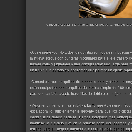
Canyon presenta la totalmente nueva Torque AL, una bestia de 
-Ajuste mejorado: No todos los ciclistas son iguales ni busca
la nueva Torque con punteras modulares para el eje trasero de 
trasera corta y juguetona o una configuración más larga para m
un flip-chip integrado en los tirantes que permite un ajuste rápid
-Compatible con horquillas de pletina simple y doble: La m
están equipados con horquillas de pletina simple de 180 mm
para que también acepte horquillas de doble pletina (con un r
-Mejor rendimiento en las subidas: La Torque AL es una máqui
escaladora lo suficientemente decente para que los ciclista
decidir subir dando pedales. Hemos integrado más anti-squa
mantiene la bicicleta viva en la primera parte del recorrido 
terreno, pero sin llegar a interferir a la hora de absorber los imp