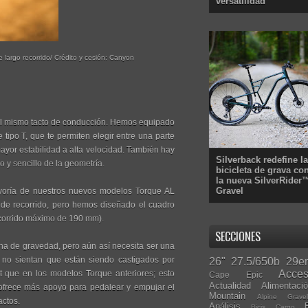
versatilidad
largo recorrido/ Crédito y cesión: Canyon
n el mismo tacto de conducción. Hemos equipado
tipo T, que te permiten elegir entre una parte
ayor estabilidad a alta velocidad. También hay
Silverback redefine la
o y sencillo de la geometría.
bicicleta de grava co
la nueva SilverRider
Gravel
ayoría de nuestros nuevos modelos Torque AL
 de recorrido, pero hemos diseñado el cuadro
ecorrido máximo de 190 mm).
SECCIONES
na de gravedad, pero aún así necesita ser una
s no sientan que están siendo castigados por
26"
27.5/650b
29er
Acces
t que en los modelos Torque anteriores; esto
Cape Epic
Actualidad
Alimentaci
y ofrece más apoyo para pedalear y empujar el
Mountain
Alpine Grave
actos.
Análisis
Bicis Cargo