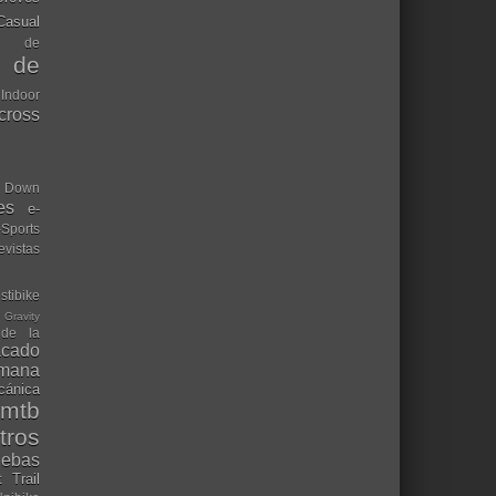
Casual
mo de
o de
 Indoor
ocross
Down
es
e-
-Sports
evistas
stibike
Gravity
 de la
acado
ana
cánica
mtb
tros
uebas
t
Trail