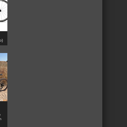
o)
e
n