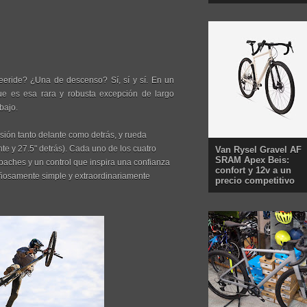
eeride? ¿Una de descenso? Sí, sí y sí. En un
e es esa rara y robusta excepción de largo
bajo.
ión tanto delante como detrás, y rueda
te y 27.5" detrás). Cada uno de los cuatro
Van Rysel Gravel AF
SRAM Apex Beis:
aches y un control que inspira una confianza
confort y 12v a un
ñosamente simple y extraordinariamente
precio competitivo