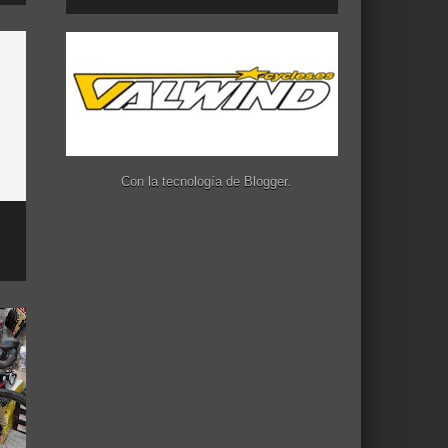
Con la tecnología de
Blogger
.