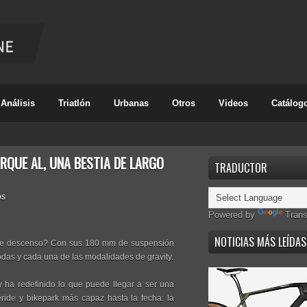
Análisis
Triatlón
Urbanas
Otros
Videos
Catálog
QUE AL, UNA BESTIA DE LARGO
TRADUCTOR
os
Powered by
Trans
NOTICIAS MÁS LEÍDAS
a de descenso? Con sus 180 mm de suspensión
todas y cada una de las modalidades de gravity.
y ha redefinido lo que puede llegar a ser una
eeride y bikepark más capaz hasta la fecha: la