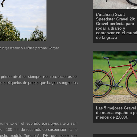
(Análisis) Scott
Speedster Gravel 20: 
Gravel perfecta para
rodar a diario y
comenzar en el mun
de la grava
largo recorrido/ Crédito y cesión: Canyon
e primer nivel no siempre requiere cuadros de
jo o etiquetas de precio que hagan sangrar los
Las 5 mejores Gravel
de marca española p
menos de 2.000€
aumento en el recorrido para ayudarte a salir
 con 180 mm de recorrido de suspensión, tanto
nuestro modelo Torque AL DH, que monta una