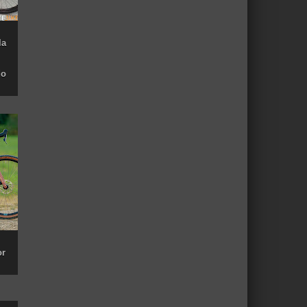
la
do
or