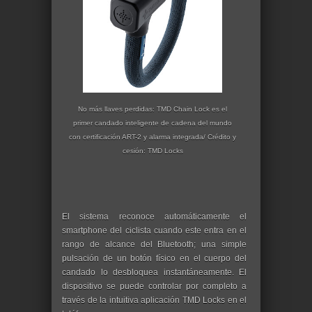
No más llaves perdidas: TMD Chain Lock es el
primer candado inteligente de cadena del mundo
con certificación ART-2 y alarma integrada/ Crédito y
cesión:
TMD Locks
El sistema reconoce automáticamente el
smartphone del ciclista cuando este entra en el
rango de alcance del Bluetooth; una simple
pulsación de un botón físico en el cuerpo del
candado lo desbloquea instantáneamente. El
dispositivo se puede controlar por completo a
través de la intuitiva aplicación TMD Locks en el