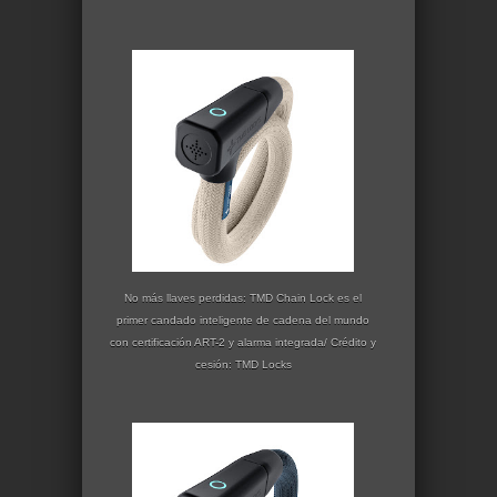
No más llaves perdidas: TMD Chain Lock es el
primer candado inteligente de cadena del mundo
con certificación ART-2 y alarma integrada/ Crédito y
cesión:
TMD Locks