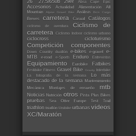
26"
27.5/650b
29er
Absa Cape Epic
Accesorios
Actualidad
Alimentación
All
Mountain
Análisis
Alpine Gravel Bike
Bicis Cargo
carretera
Catálogos
Breves
Casual
Ciclismo de
ciclismo de aventura
carretera
Ciclismo Indoor
ciclismo urbano
ciclocross
cicloturismo
Competición
componentes
e-bikes
e-
e-gravel
Down Country
duatlón
MTB
Enduro
e-road
e-Sports
Entrevistas
Equipamiento
Fatbikes
Eurobike
Gravel Bike
Festibike
Fitness
Interbike
Gravity
Lo más
La fotografía de la semana
destacado de la semana
Mantenimiento
mtb
Mecánica
Montajes de ensueño
otros
Noticias
Nutrición
Pista
Plus Bikes
pruebas
Sea Otter Europe
Test
Trail
vídeos
triathlon
urbanas
triatlón
Unibike
XC/Maratón