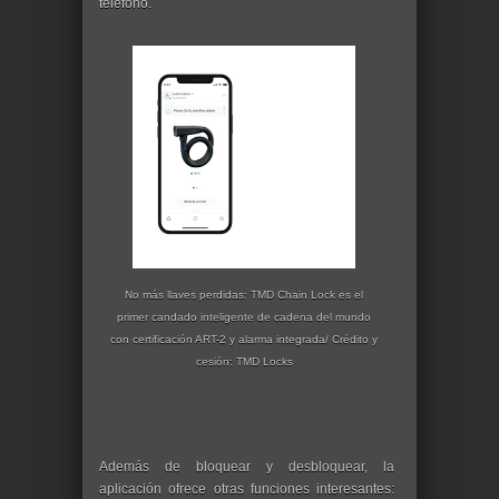
teléfono.
No más llaves perdidas: TMD Chain Lock es el
primer candado inteligente de cadena del mundo
con certificación ART-2 y alarma integrada/ Crédito y
cesión:
TMD Locks
Además de bloquear y desbloquear, la
aplicación ofrece otras funciones interesantes: