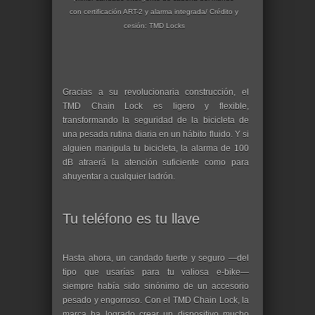
con certificación ART-2 y alarma integrada/ Crédito y
cesión:
TMD Locks
Gracias a su revolucionaria construcción, el
TMD Chain Lock es ligero y flexible,
transformando la seguridad de la bicicleta de
una pesada rutina diaria en un hábito fluido. Y si
alguien manipula tu bicicleta, la alarma de 100
dB atraerá la atención suficiente como para
ahuyentar a cualquier ladrón.
Tu teléfono es tu llave
Hasta ahora, un candado fuerte y seguro —del
tipo que usarías para tu valiosa e-bike—
siempre había sido sinónimo de un accesorio
pesado y engorroso. Con el TMD Chain Lock, la
marca ha logrado crear un dispositivo mucho