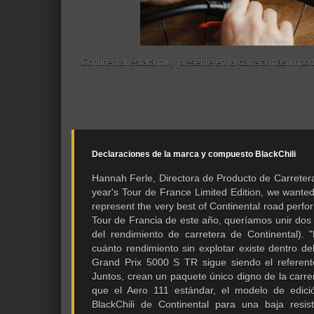
Continental estará muy presente en la carrera más importa
Declaraciones de la marca y compuesto BlackChili
Hannah Ferle, Directora de Producto de Carretera 
year's Tour de France Limited Edition, we wanted
represent the very best of Continental road perfo
Tour de Francia de este año, queríamos unir dos
del rendimiento de carretera de Continental).
cuánto rendimiento sin explotar existe dentro de
Grand Prix 5000 S TR sigue siendo el referente 
Juntos, crean un paquete único digno de la carrer
que el Aero 111 estándar, el modelo de edici
BlackChili de Continental para una baja resi