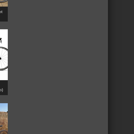
et
o)