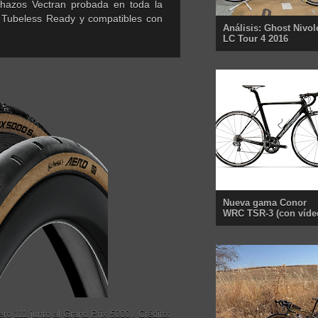
nchazos Vectran probada en toda la
 Tubeless Ready y compatibles con
Análisis: Ghost Nivol
LC Tour 4 2016
Nueva gama Conor
WRC TSR-3 (con víde
ro 111 junto al Grand Prix 5000 / Crédito: