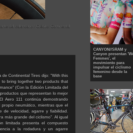
nte del calendario / Crédito: Continental
CANYON//SRAM y
Canyon presentan 'W
Femmes', el
movimiento para
impulsar el ciclismo
femenino desde la
de Continental Tires dijo: "With this
base
 to bring together two products that
rmance" (Con la Edición Limitada del
 productos que representan lo mejor
 "El Aero 111 continúa demostrando
l propio neumático, mientras que el
de velocidad, agarre y fiabilidad.
a más grande del ciclismo". Al igual
ón limitada presenta el compuesto
stencia a la rodadura y un agarre