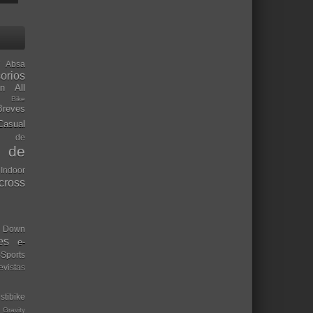
Absa
orios
ón
All
l Bike
Breves
Casual
mo de
o de
 Indoor
ocross
Down
es
e-
-Sports
evistas
stibike
Gravity