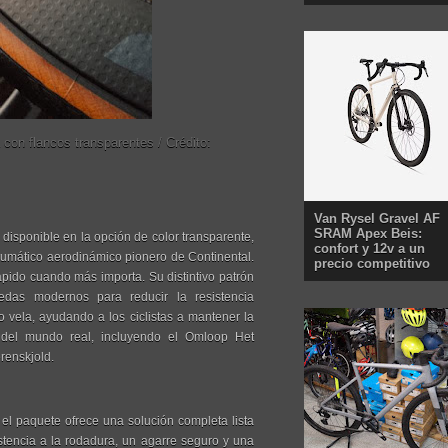
 con flancos transparentes / Crédito:
Van Rysel Gravel AF
SRAM Apex Beis:
disponible en la opción de color transparente,
confort y 12v a un
neumático aerodinámico pionero de Continental.
precio competitivo
rápido cuando más importa. Su distintivo patrón
das modernos para reducir la resistencia
 vela, ayudando a los ciclistas a mantener la
s del mundo real, incluyendo el Omloop Het
renskjold.
l paquete ofrece una solución completa lista
stencia a la rodadura, un agarre seguro y una