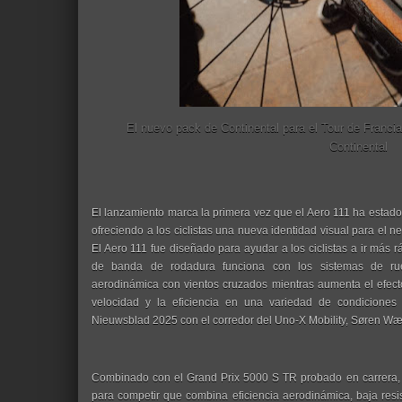
El nuevo pack de Continental para el Tour de Francia
Continental
El lanzamiento marca la primera vez que el Aero 111 ha estado 
ofreciendo a los ciclistas una nueva identidad visual para el 
El Aero 111 fue diseñado para ayudar a los ciclistas a ir más 
de banda de rodadura funciona con los sistemas de rue
aerodinámica con vientos cruzados mientras aumenta el efecto
velocidad y la eficiencia en una variedad de condicione
Nieuwsblad 2025 con el corredor del Uno-X Mobility, Søren Wæ
Combinado con el Grand Prix 5000 S TR probado en carrera, e
para competir que combina eficiencia aerodinámica, baja resi