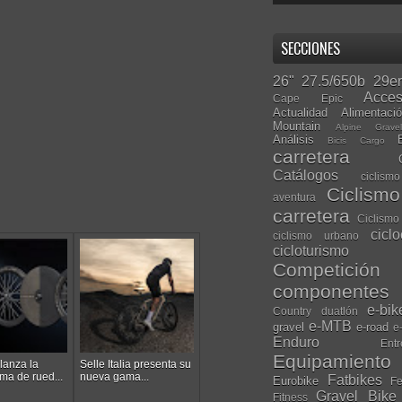
SECCIONES
26"
27.5/650b
29er
Acces
Cape Epic
Actualidad
Alimentaci
Mountain
Alpine Grave
Análisis
Bicis Cargo
carretera
Catálogos
ciclis
Ciclism
aventura
carretera
Ciclismo
cicl
ciclismo urbano
cicloturismo
Competición
componentes
e-bik
Country
duatlón
e-MTB
gravel
e-road
e
Enduro
Entr
Equipamiento
lanza la
Selle Italia presenta su
ma de rued...
nueva gama...
Fatbikes
Eurobike
Fe
Gravel Bike
Fitness