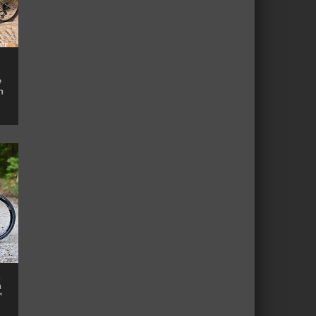
e
n
n
™