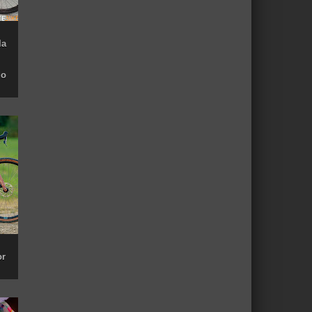
la
do
or