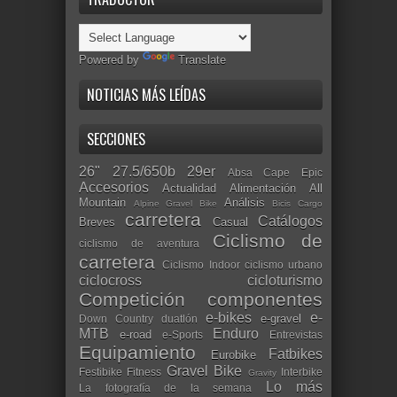
Powered by
Translate
NOTICIAS MÁS LEÍDAS
SECCIONES
26"
27.5/650b
29er
Absa Cape Epic
Accesorios
Actualidad
Alimentación
All
Mountain
Análisis
Alpine Gravel Bike
Bicis Cargo
carretera
Catálogos
Breves
Casual
Ciclismo de
ciclismo de aventura
carretera
Ciclismo Indoor
ciclismo urbano
ciclocross
cicloturismo
Competición
componentes
e-bikes
e-
e-gravel
Down Country
duatlón
MTB
Enduro
e-road
e-Sports
Entrevistas
Equipamiento
Fatbikes
Eurobike
Gravel Bike
Festibike
Fitness
Interbike
Gravity
Lo más
La fotografía de la semana