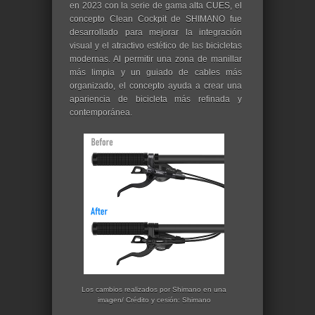
en 2023 con la serie de gama alta CUES, el
concepto Clean Cockpit de SHIMANO fue
desarrollado para mejorar la integración
visual y el atractivo estético de las bicicletas
modernas. Al permitir una zona de manillar
más limpia y un guiado de cables más
organizado, el concepto ayuda a crear una
apariencia de bicicleta más refinada y
contemporánea.
Los cambios realizados por Shimano en una
imagen/ Crédito y cesión: Shimano