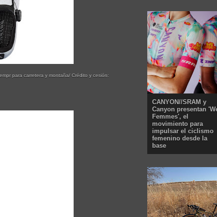
empr para carretera y montaña/ Crédito y cesión:
CANYON//SRAM y
Canyon presentan 'W
Femmes', el
movimiento para
impulsar el ciclismo
femenino desde la
base