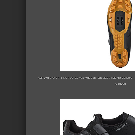
Canyon presenta las nuevas versiones de sus zapatillas de ciclismo T
Canyon