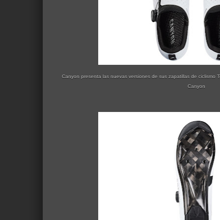
Canyon presenta las nuevas versiones de sus zapatillas de ciclismo T
Canyon