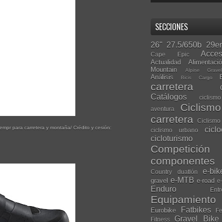
SECCIONES
26"
27.5/650b
29er
Acces
Cape Epic
Actualidad
Alimentaci
Mountain
Alpine Grave
Análisis
Bicis Cargo
carretera
Catálogos
ciclis
Ciclism
aventura
carretera
Ciclismo
empr para carretera y montaña/ Crédito y cesión:
cicl
ciclismo urbano
cicloturismo
Competición
componentes
e-bik
Country
duatlón
e-MTB
gravel
e-road
e
Enduro
Entr
Equipamiento
Fatbikes
Eurobike
Fe
Gravel Bike
Fitness