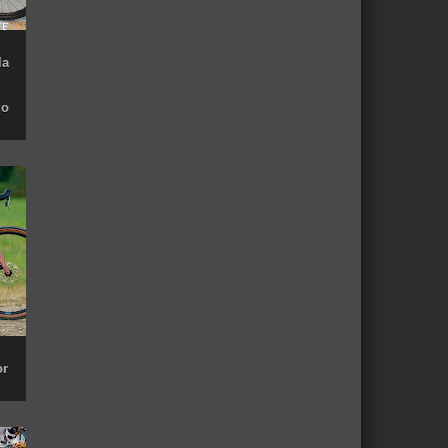
la
do
or