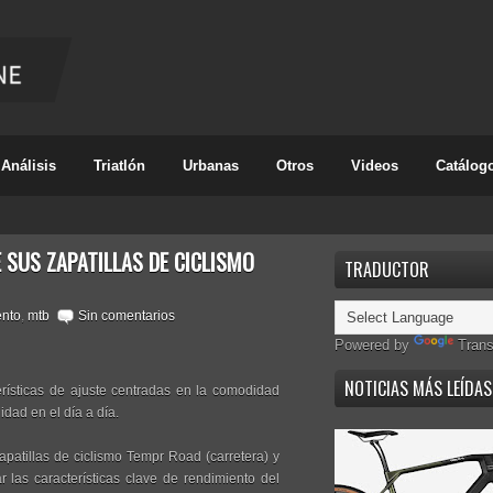
Análisis
Triatlón
Urbanas
Otros
Videos
Catálog
 SUS ZAPATILLAS DE CICLISMO
TRADUCTOR
nto
,
mtb
Sin comentarios
Powered by
Trans
NOTICIAS MÁS LEÍDAS
terísticas de ajuste centradas en la comodidad
dad en el día a día.
atillas de ciclismo Tempr Road (carretera) y
 las características clave de rendimiento del