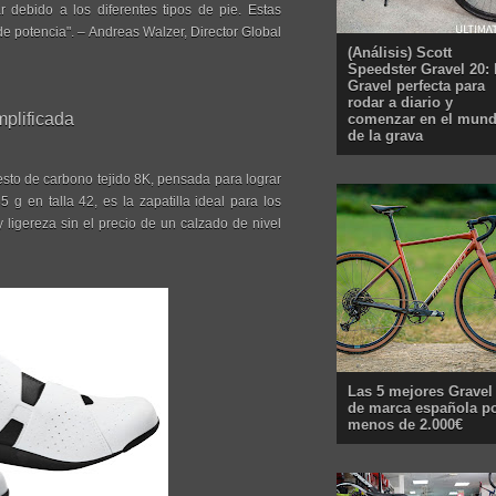
r debido a los diferentes tipos de pie. Estas
de potencia". – Andreas Walzer, Director Global
(Análisis) Scott
Speedster Gravel 20: 
Gravel perfecta para
rodar a diario y
mplificada
comenzar en el mun
de la grava
sto de carbono tejido 8K, pensada para lograr
 g en talla 42, es la zapatilla ideal para los
 ligereza sin el precio de un calzado de nivel
Las 5 mejores Gravel
de marca española p
menos de 2.000€