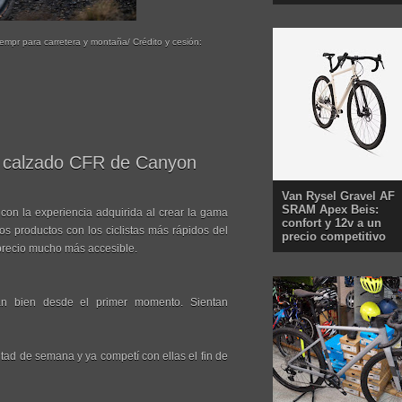
empr para carretera y montaña/ Crédito y cesión:
de calzado CFR de Canyon
Van Rysel Gravel AF
SRAM Apex Beis:
con la experiencia adquirida al crear la gama
confort y 12v a un
s productos con los ciclistas más rápidos del
precio competitivo
 precio mucho más accesible.
an bien desde el primer momento. Sientan
itad de semana y ya competí con ellas el fin de