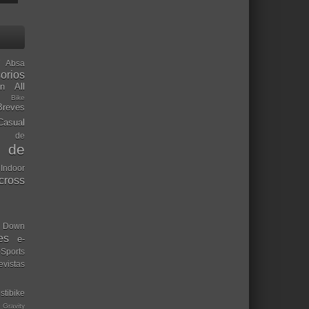
Absa
orios
ón
All
l Bike
Breves
Casual
mo de
o de
 Indoor
ocross
Down
es
e-
-Sports
evistas
stibike
Gravity