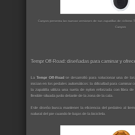
Canyon presenta las nuevas versiones de sus zapatillas de ciclismo T
Canyon
Tempr Off-Road: diseñadas para caminar y ofrece
La
Tempr Off-Road
se desarrolló para solucionar una de la
inician en los pedales automáticos: la dificultad para caminar co
la zapatilla utiliza una suela de nylon reforzada con fibra d
flexible situada justo delante de la zona de la cala.
Este diseño busca mantener la eficiencia del pedaleo al ti
natural del pie cuando te bajas de la bicicleta.