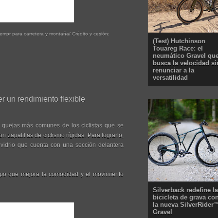
empr para carretera y montaña/ Crédito y cesión:
(Test) Hutchinson
Touareg Race: el
neumático Gravel qu
busca la velocidad si
renunciar a la
versatilidad
r un rendimiento flexible
s quejas más comunes de los ciclistas que se
n zapatillas de ciclismo rígidas. Para lograrlo,
e vidrio que cuenta con una sección delantera
empo que mejora la comodidad y el movimiento
Silverback redefine la
bicicleta de grava co
la nueva SilverRider
Gravel