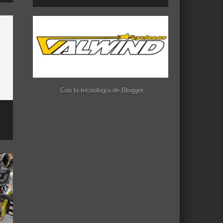
Con la tecnología de
Blogger
.