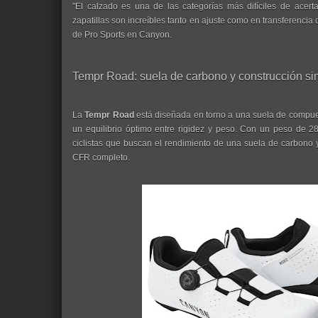
"El calzado es una de las categorías más difíciles de acerta
zapatillas son increíbles tanto en ajuste como en transferencia 
de Pro Sports en Canyon.
Tempr Road: suela de carbono y construcción si
La
Tempr Road
está diseñada en torno a una suela de compue
un equilibrio óptimo entre rigidez y peso. Con un peso de 285
ciclistas que buscan el rendimiento de una suela de carbono y
CFR completo.