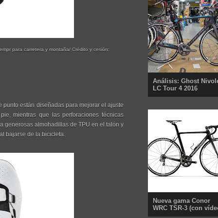
empr para carretera y montaña/ Crédito y cesión:
Análisis: Ghost Nivol
LC Tour 4 2016
 de punto están diseñadas para mejorar el ajuste
e, mientras que las perforaciones técnicas
ra generosas almohadillas de TPU en el talón y
l bajarse de la bicicleta.
Nueva gama Conor
WRC TSR-3 (con víde