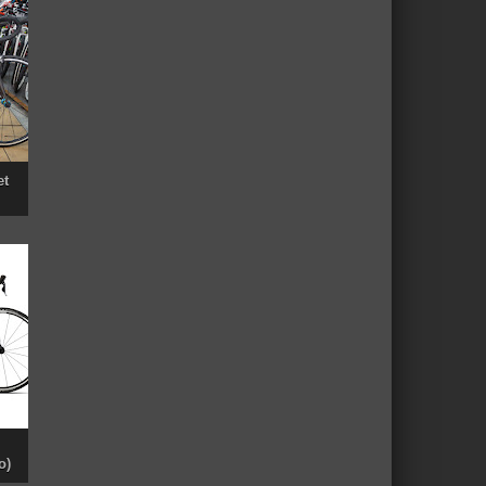
et
o)