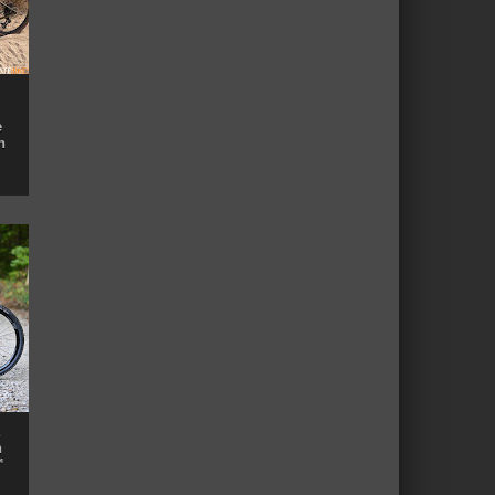
e
n
n
™