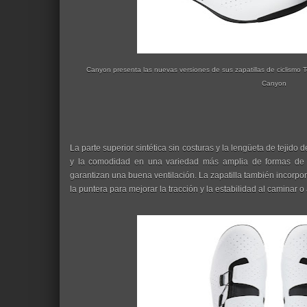
Canyon presenta las nuevas versiones de sus zapatillas de ciclismo T
Canyon
La parte superior sintética sin costuras y la lengüeta de tejido
y la comodidad en una variedad más amplia de formas de pi
garantizan una buena ventilación. La zapatilla también incorpo
la puntera para mejorar la tracción y la estabilidad al caminar o a