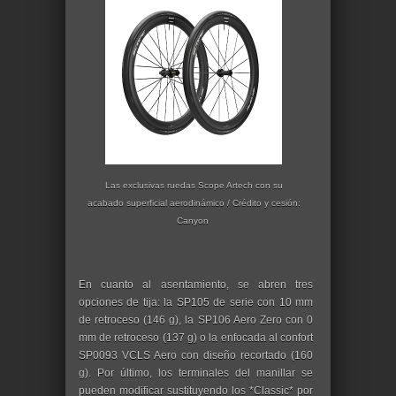
Las exclusivas ruedas Scope Artech con su
acabado superficial aerodinámico / Crédito y cesión:
Canyon
En cuanto al asentamiento, se abren tres
opciones de tija: la SP105 de serie con 10 mm
de retroceso (146 g), la SP106 Aero Zero con 0
mm de retroceso (137 g) o la enfocada al confort
SP0093 VCLS Aero con diseño recortado (160
g). Por último, los terminales del manillar se
pueden modificar sustituyendo los *Classic* por