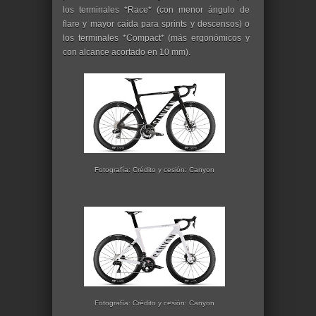
los terminales *Race* (con menor ángulo de
flare y mayor caída para sprints y descensos) o
los terminales *Compact* (más ergonómicos y
con alcance acortado en 10 mm).
Fotografía: Crédito y cesión: Canyon
Fotografía: Crédito y cesión: Canyon