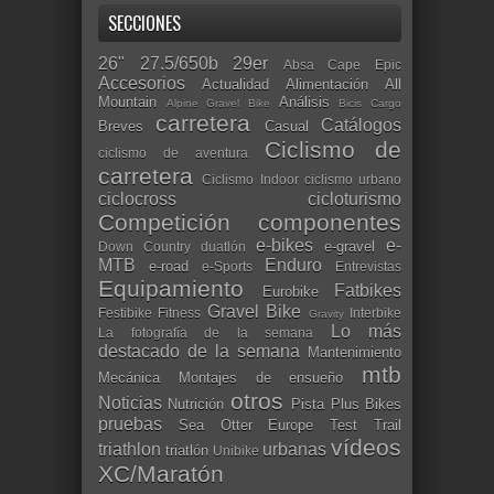
SECCIONES
26"
27.5/650b
29er
Absa Cape Epic
Accesorios
Actualidad
Alimentación
All
Mountain
Análisis
Alpine Gravel Bike
Bicis Cargo
carretera
Catálogos
Breves
Casual
Ciclismo de
ciclismo de aventura
carretera
Ciclismo Indoor
ciclismo urbano
ciclocross
cicloturismo
Competición
componentes
e-bikes
e-
e-gravel
Down Country
duatlón
MTB
Enduro
e-road
e-Sports
Entrevistas
Equipamiento
Fatbikes
Eurobike
Gravel Bike
Festibike
Fitness
Interbike
Gravity
Lo más
La fotografía de la semana
destacado de la semana
Mantenimiento
mtb
Mecánica
Montajes de ensueño
otros
Noticias
Nutrición
Pista
Plus Bikes
pruebas
Sea Otter Europe
Test
Trail
vídeos
triathlon
urbanas
triatlón
Unibike
XC/Maratón