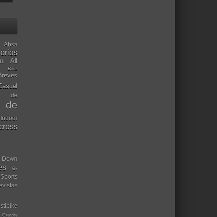
Absa
orios
ón
All
l Bike
Breves
Casual
mo de
o de
 Indoor
ocross
Down
es
e-
-Sports
evistas
stibike
Gravity