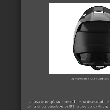
Lazer presenta el A-Line KinetiCore/
La nueva tecnología DualCore es la evolución avanzada de 
combinar dos densidades de EPS, la capa blanda de baja 