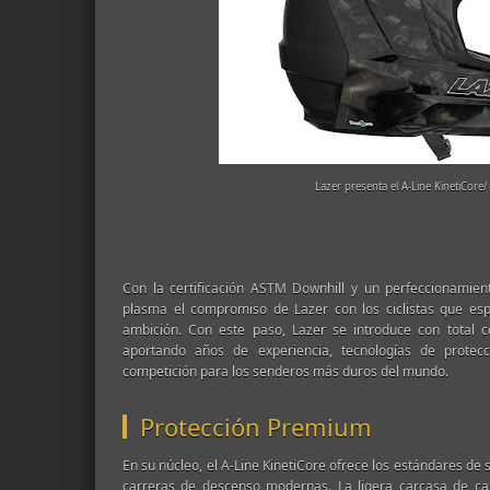
Lazer presenta el A-Line KinetiCore/
Con la certificación ASTM Downhill y un perfeccionamient
plasma el compromiso de Lazer con los ciclistas que esp
ambición. Con este paso, Lazer se introduce con total
aportando años de experiencia, tecnologías de prote
competición para los senderos más duros del mundo.
Protección Premium
En su núcleo, el A-Line KinetiCore ofrece los estándares de
carreras de descenso modernas. La ligera carcasa de c