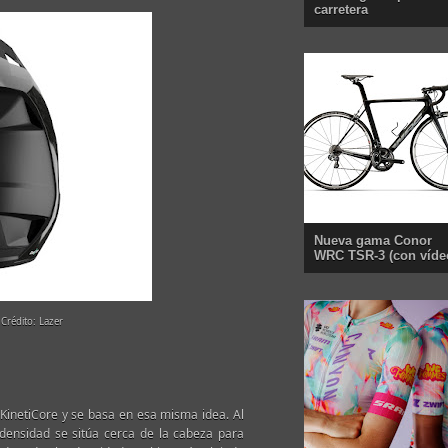
carretera
Nueva gama Conor
WRC TSR-3 (con víde
 Crédito: Lazer
KinetiCore y se basa en esa misma idea. Al
densidad se sitúa cerca de la cabeza para