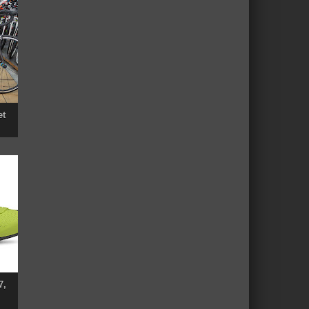
et
7,