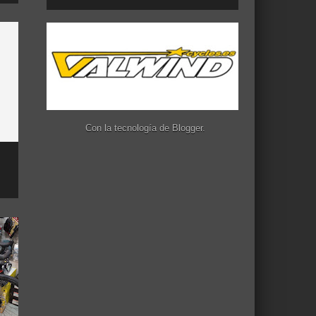
Con la tecnología de
Blogger
.