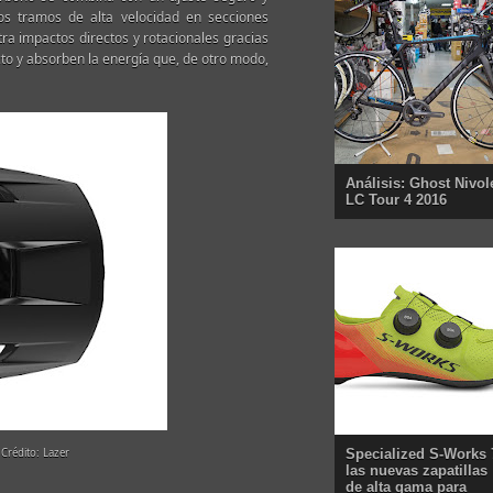
os tramos de alta velocidad en secciones
tra impactos directos y rotacionales gracias
to y absorben la energía que, de otro modo,
Análisis: Ghost Nivol
LC Tour 4 2016
 Crédito: Lazer
Specialized S-Works 
las nuevas zapatillas
de alta gama para