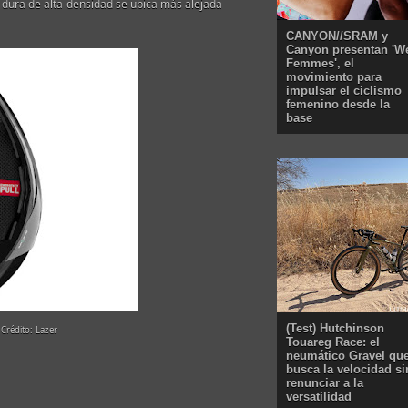
a dura de alta densidad se ubica más alejada
CANYON//SRAM y
Canyon presentan 'W
Femmes', el
movimiento para
impulsar el ciclismo
femenino desde la
base
(Test) Hutchinson
 Crédito: Lazer
Touareg Race: el
neumático Gravel qu
busca la velocidad si
renunciar a la
versatilidad