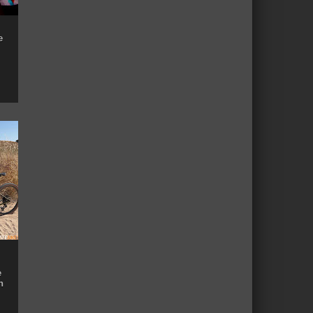
e
e
n