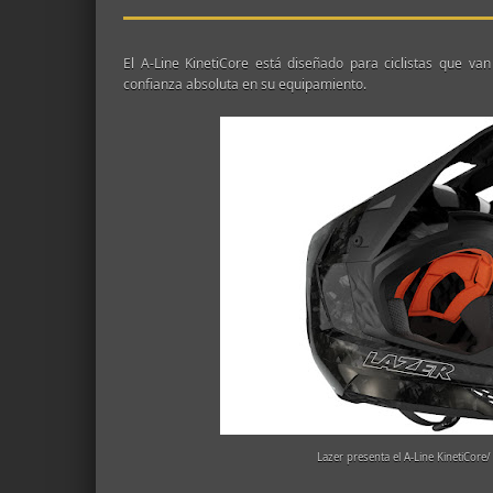
El A-Line KinetiCore está diseñado para ciclistas que va
confianza absoluta en su equipamiento.
Lazer presenta el A-Line KinetiCore/