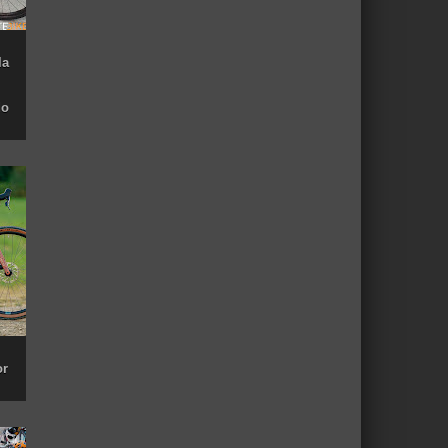
la
do
or