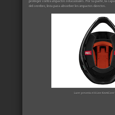
proteger contra impactos rotacionales. Por su parte, la cap
del cerebro, lista para absorber los impactos directos.
Lazer presenta el A-Line KinetiCore/