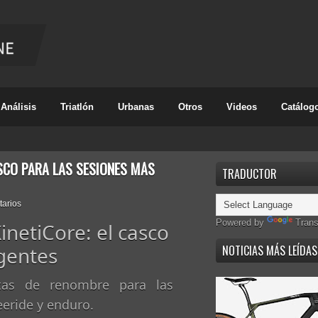
Análisis
Triatlón
Urbanas
Otros
Videos
Catálog
ASCO PARA LAS SESIONES MÁS
TRADUCTOR
tarios
Powered by
Trans
inetiCore: el casco
igentes
NOTICIAS MÁS LEÍDAS
tas de renombre para las
eeride y enduro.