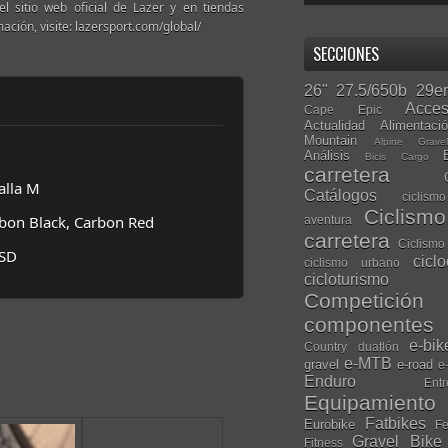
el sitio web oficial de Lazer y en tiendas
ción, visite: lazersport.com/global/
SECCIONES
26"
27.5/650b
29er
Acces
Cape Epic
Actualidad
Alimentaci
Mountain
Alpine Grave
Análisis
Bicis Cargo
carretera
alla M
Catálogos
ciclis
Ciclism
bon Black, Carbon Red
aventura
carretera
Ciclismo
USD
cicl
ciclismo urbano
cicloturismo
Competición
componentes
e-bik
Country
duatlón
e-MTB
gravel
e-road
e
Enduro
Entr
Equipamiento
Fatbikes
Eurobike
Fe
Gravel Bike
Fitness