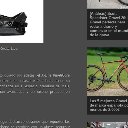
(Análisis) Scott
Speedster Gravel 20: 
Gravel perfecta para
rodar a diario y
comenzar en el mun
de la grava
 Crédito: Lazer
o guiado por atletas, el A-Line KinetiCore
eran que su casco esté a la altura de su
 confianza en el espacio premium de MTB,
cción avanzadas y un diseño probado en
Las 5 mejores Gravel
de marca española p
menos de 2.000€
 seguridad sin concesiones que requieren las
arbono se combina con un ajuste seguro y