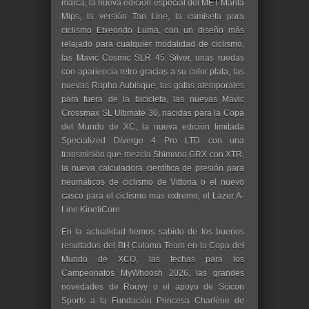
marca, la nueva edición especial del MET Manta
Mips, la versión Tan Line, la camiseta para
ciclismo Etxeondo Luma, con un diseño más
relajado para cualquier modalidad de ciclismo,
las Mavic Cosmic SLR 45 Silver, unas ruedas
con apariencia retro gracias a su color plata, las
nuevas Rapha Aubisque, las gafas atemporales
para fuera de la bicicleta, las nuevas Mavic
Crossmax SL Ultimate 30, nacidas para la Copa
del Mundo de XC, la nueva edición limitada
Specialized Diverge 4 Pro LTD con una
transmisión que mezcla Shimano GRX con XTR,
la nueva calculadora científica de presión para
neumáticos de ciclismo de Vittoria o el nuevo
casco para el ciclismo más extremo, el Lazer A-
Line KinetiCore.
En la actualidad hemos sabido de los buenos
resultados del BH Coloma Team en la Copa del
Mundo de XCO, las fechas para los
Campeonatos MyWhoosh 2026, las grandes
novedades de Rouvy o el apoyo de Scicon
Sports a la Fundación Princesa Charlène de