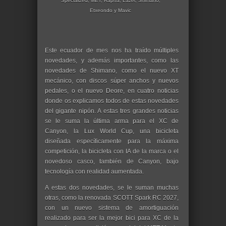
Specialized, MET, Rapha, Lazer, Shimano,
Etxeondo y Mavic
Este ecuador de mes nos ha traído múltiples
novedades, y además importantes, como las
novedades de Shimano, como el nuevo XT
mecánico, con discos súper anchos y nuevos
pedales, o el nuevo Deore, en cuatro noticias
donde os explicamos todos de estas novedades
del gigante nipón. A estas tres grandes noticias
se le suma la última arma para el XC de
Canyon, la Lux World Cup, una bicicleta
diseñada específicamente para la máxima
competición, la bicicleta con IA de la marca o el
novedoso casco, también de Canyon, bajo
tecnología con realidad aumentada.
A estas dos novedades, se le suman muchas
otras, como la renovada SCOTT Spark RC 2027,
con un nuevo sistema de amortiguación
realizado para ser la mejor bici para XC de la