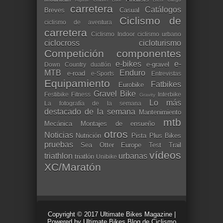
carretera
Catálogos
Breves
Casual
Ciclismo de
ciclismo de aventura
carretera
Ciclismo Indoor
ciclismo urbano
ciclocross
cicloturismo
Competición
componentes
e-bikes
e-
e-gravel
Down Country
duatlón
MTB
Enduro
e-road
e-Sports
Entrevistas
Equipamiento
Fatbikes
Eurobike
Gravel Bike
Festibike
Fitness
Interbike
Gravity
Lo más
La fotografía de la semana
destacado de la semana
Mantenimiento
mtb
Mecánica
Montajes de ensueño
otros
Noticias
Nutrición
Pista
Plus Bikes
pruebas
Sea Otter Europe
Test
Trail
vídeos
triathlon
urbanas
triatlón
Unibike
XC/Maratón
Copyright © 2017
Ultimate Bikes Magazine
|
Powered by
Ultimate Bikes Blog de Ciclismo