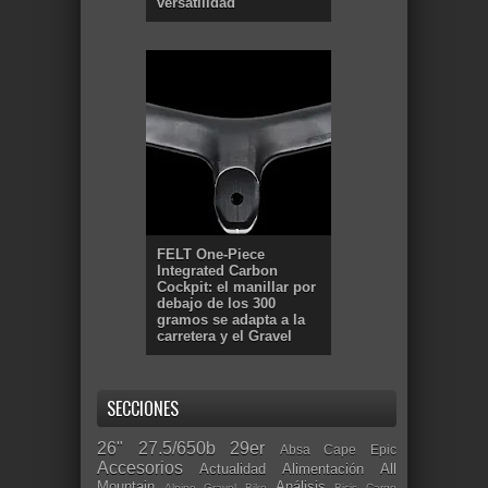
versatilidad
FELT One-Piece
Integrated Carbon
Cockpit: el manillar por
debajo de los 300
gramos se adapta a la
carretera y el Gravel
SECCIONES
26"
27.5/650b
29er
Absa Cape Epic
Accesorios
Actualidad
Alimentación
All
Mountain
Análisis
Alpine Gravel Bike
Bicis Cargo