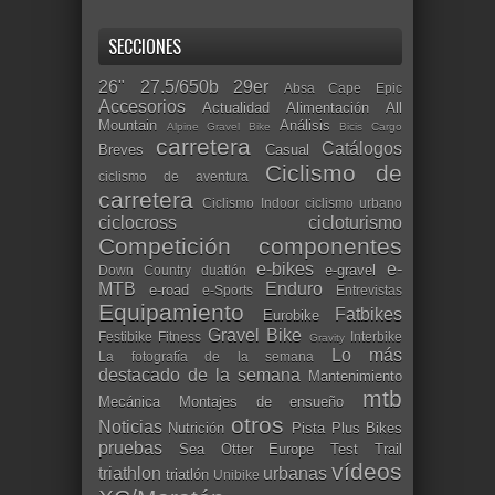
SECCIONES
26"
27.5/650b
29er
Absa Cape Epic
Accesorios
Actualidad
Alimentación
All
Mountain
Análisis
Alpine Gravel Bike
Bicis Cargo
carretera
Catálogos
Breves
Casual
Ciclismo de
ciclismo de aventura
carretera
Ciclismo Indoor
ciclismo urbano
ciclocross
cicloturismo
Competición
componentes
e-bikes
e-
e-gravel
Down Country
duatlón
MTB
Enduro
e-road
e-Sports
Entrevistas
Equipamiento
Fatbikes
Eurobike
Gravel Bike
Festibike
Fitness
Interbike
Gravity
Lo más
La fotografía de la semana
destacado de la semana
Mantenimiento
mtb
Mecánica
Montajes de ensueño
otros
Noticias
Nutrición
Pista
Plus Bikes
pruebas
Sea Otter Europe
Test
Trail
vídeos
triathlon
urbanas
triatlón
Unibike