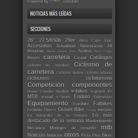
Powered by
Translate
NOTICIAS MÁS LEÍDAS
SECCIONES
26"
27.5/650b
29er
Absa Cape Epic
Accesorios
Actualidad
Alimentación
All
Mountain
Análisis
Alpine Gravel Bike
Bicis Cargo
carretera
Catálogos
Breves
Casual
Ciclismo de
ciclismo de aventura
carretera
Ciclismo Indoor
ciclismo urbano
ciclocross
cicloturismo
Competición
componentes
e-bikes
e-
e-gravel
Down Country
duatlón
MTB
Enduro
e-road
e-Sports
Entrevistas
Equipamiento
Fatbikes
Eurobike
Gravel Bike
Festibike
Fitness
Interbike
Gravity
Lo más
La fotografía de la semana
destacado de la semana
Mantenimiento
mtb
Mecánica
Montajes de ensueño
otros
Noticias
Nutrición
Pista
Plus Bikes