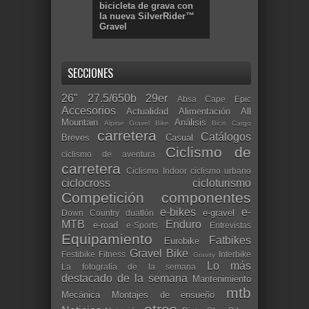
bicicleta de grava con
la nueva SilverRider™
Gravel
SECCIONES
26"
27.5/650b
29er
Absa Cape Epic
Accesorios
Actualidad
Alimentación
All
Mountain
Análisis
Alpine Gravel Bike
Bicis Cargo
carretera
Catálogos
Breves
Casual
Ciclismo de
ciclismo de aventura
carretera
Ciclismo Indoor
ciclismo urbano
ciclocross
cicloturismo
Competición
componentes
e-bikes
e-
e-gravel
Down Country
duatlón
MTB
Enduro
e-road
e-Sports
Entrevistas
Equipamiento
Fatbikes
Eurobike
Gravel Bike
Festibike
Fitness
Interbike
Gravity
Lo más
La fotografía de la semana
destacado de la semana
Mantenimiento
mtb
Mecánica
Montajes de ensueño