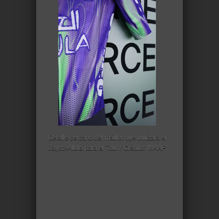
Detalle cercano del maillot que utilizará el
Jayco-AlUla para el Tour / Crédito: MAAP