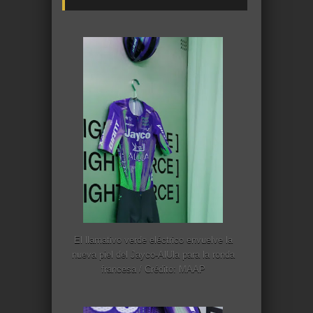
El llamativo verde eléctrico envuelve la
nueva piel del Jayco-AlUla para la ronda
francesa / Crédito: MAAP