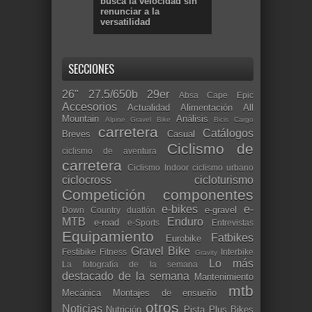
busca la velocidad sin
renunciar a la
versatilidad
SECCIONES
26"
27.5/650b
29er
Absa Cape Epic
Accesorios
Actualidad
Alimentación
All
Mountain
Análisis
Alpine Gravel Bike
Bicis Cargo
carretera
Catálogos
Breves
Casual
Ciclismo de
ciclismo de aventura
carretera
Ciclismo Indoor
ciclismo urbano
ciclocross
cicloturismo
Competición
componentes
e-bikes
e-
e-gravel
Down Country
duatlón
MTB
Enduro
e-road
e-Sports
Entrevistas
Equipamiento
Fatbikes
Eurobike
Gravel Bike
Festibike
Fitness
Interbike
Gravity
Lo más
La fotografía de la semana
destacado de la semana
Mantenimiento
mtb
Mecánica
Montajes de ensueño
otros
Noticias
Nutrición
Pista
Plus Bikes