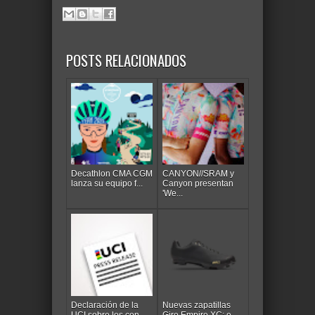
POSTS RELACIONADOS
Decathlon CMA CGM
CANYON//SRAM y
lanza su equipo f...
Canyon presentan
'We...
Declaración de la
Nuevas zapatillas
UCI sobre los con...
Giro Empire XC: e...