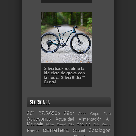
Silverback redefine la
bicicleta de grava con
la nueva SilverRider™
Gravel
SECCIONES
26"
27.5/650b
29er
Absa Cape Epic
Accesorios
Actualidad
Alimentación
All
Mountain
Análisis
Alpine Gravel Bike
Bicis Cargo
carretera
Catálogos
Breves
Casual