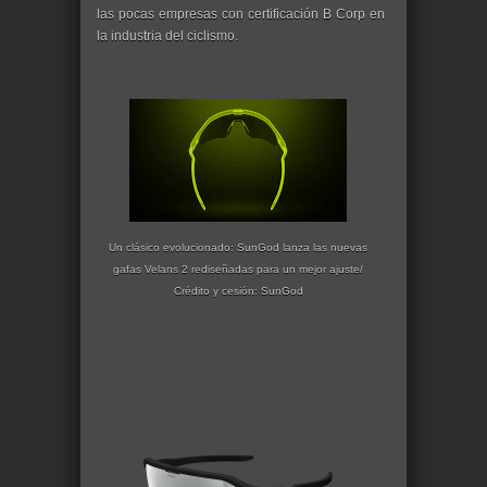
las pocas empresas con certificación B Corp en
la industria del ciclismo.
Un clásico evolucionado: SunGod lanza las nuevas
gafas Velans 2 rediseñadas para un mejor ajuste/
Crédito y cesión: SunGod