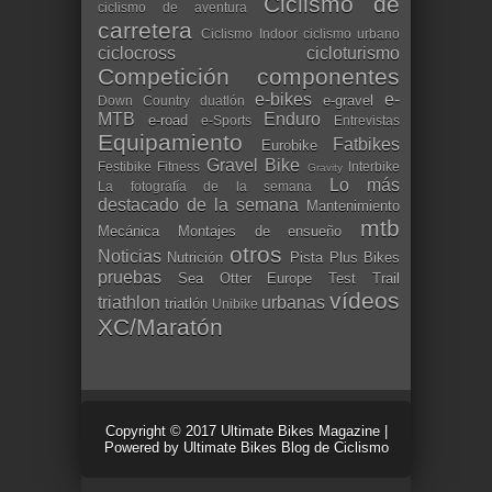
Ciclismo de
ciclismo de aventura
carretera
Ciclismo Indoor
ciclismo urbano
ciclocross
cicloturismo
Competición
componentes
e-bikes
e-
e-gravel
Down Country
duatlón
MTB
Enduro
e-road
e-Sports
Entrevistas
Equipamiento
Fatbikes
Eurobike
Gravel Bike
Festibike
Fitness
Interbike
Gravity
Lo más
La fotografía de la semana
destacado de la semana
Mantenimiento
mtb
Mecánica
Montajes de ensueño
otros
Noticias
Nutrición
Pista
Plus Bikes
pruebas
Sea Otter Europe
Test
Trail
vídeos
triathlon
urbanas
triatlón
Unibike
XC/Maratón
Copyright © 2017
Ultimate Bikes Magazine
|
Powered by
Ultimate Bikes Blog de Ciclismo