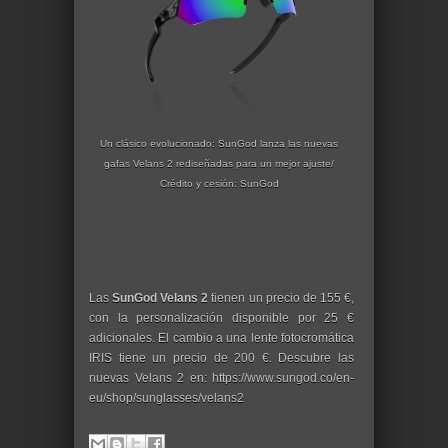
Un clásico evolucionado: SunGod lanza las nuevas
gafas Velans 2 rediseñadas para un mejor ajuste/
Crédito y cesión: SunGod
Las
SunGod Velans 2
tienen un precio de 155 €,
con la personalización disponible por 25 €
adicionales. El cambio a una lente fotocromática
IRIS tiene un precio de 200 €. Descubre las
nuevas Velans 2 en: https://www.sungod.co/en-
eu/shop/sunglasses/velans2