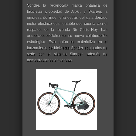
Sonder, la reconocida marca británica de
bicicletas propiedad de Alpkit, y Skarper, la
empresa de ingeniería detrás del galardonado
motor eléctrico desmontable que cuenta con el
respaldo de la leyenda Sir Chris Hoy, han
anunciado oficialmente su nueva colaboración
estratégica. Esta unión se materializa en el
lanzamiento de bicicletas Sonder equipadas de
serie con el sistema Skarper, además de
demostraciones en tiendas.