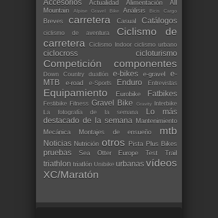
Accesorios
Actualidad
Alimentación
All
Mountain
Análisis
Alpine Gravel Bike
Bicis Cargo
carretera
Catálogos
Breves
Casual
Ciclismo de
ciclismo de aventura
carretera
Ciclismo Indoor
ciclismo urbano
ciclocross
cicloturismo
Competición
componentes
e-bikes
e-
e-gravel
Down Country
duatlón
MTB
Enduro
e-road
e-Sports
Entrevistas
Equipamiento
Fatbikes
Eurobike
Gravel Bike
Festibike
Fitness
Interbike
Gravity
Lo más
La fotografía de la semana
destacado de la semana
Mantenimiento
mtb
Mecánica
Montajes de ensueño
otros
Noticias
Nutrición
Pista
Plus Bikes
pruebas
Sea Otter Europe
Test
Trail
vídeos
triathlon
urbanas
triatlón
Unibike
XC/Maratón