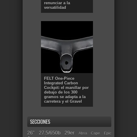
renunciar a la
versatilidad
FELT One-Piece
Integrated Carbon
Cockpit: el manillar por
debajo de los 300
gramos se adapta a la
carretera y el Gravel
SECCIONES
26"
27.5/650b
29er
Absa Cape Epic