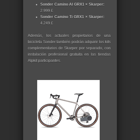
Sonder Camino Al GRX1 × Skarper:
2.999 £
Sonder Camino Ti GRX1 × Skarper:
4.249 £
Además, los actuales propietarios de una
bicicleta Sonder también podrán adquirir los kits
complementarios de Skarper por separado, con
instalación profesional gratuita en las tiendas
Alpkit participantes.