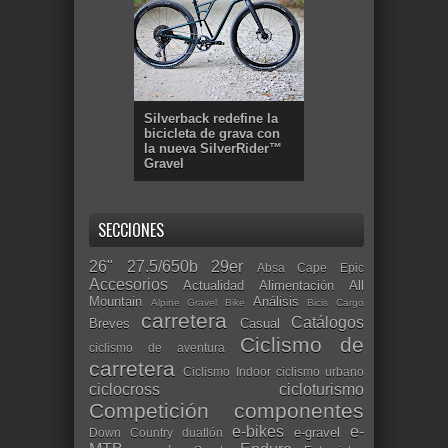
Silverback redefine la
bicicleta de grava con
la nueva SilverRider™
Gravel
SECCIONES
26"
27.5/650b
29er
Absa Cape Epic
Accesorios
Actualidad
Alimentación
All
Mountain
Análisis
Alpine Gravel Bike
Bicis Cargo
carretera
Catálogos
Breves
Casual
Ciclismo de
ciclismo de aventura
carretera
Ciclismo Indoor
ciclismo urbano
ciclocross
cicloturismo
Competición
componentes
e-bikes
e-
e-gravel
Down Country
duatlón