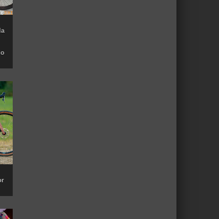
la
do
or