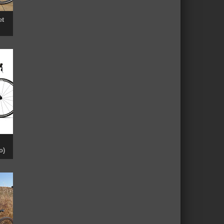
et
o)