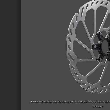
Shimano lanza sus nuevos discos de freno de 2.2 mm de grosor para e
Shimano