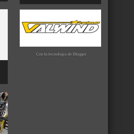
Con la tecnología de
Blogger
.