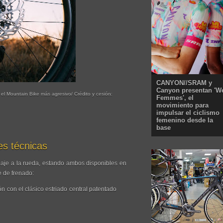
CANYON//SRAM y
Canyon presentan 'W
l Mountain Bike más agresivo/ Crédito y cesión:
Femmes', el
movimiento para
impulsar el ciclismo
femenino desde la
base
es técnicas
laje a la rueda, estando ambos disponibles en
 de frenado:
n con el clásico estriado central patentado