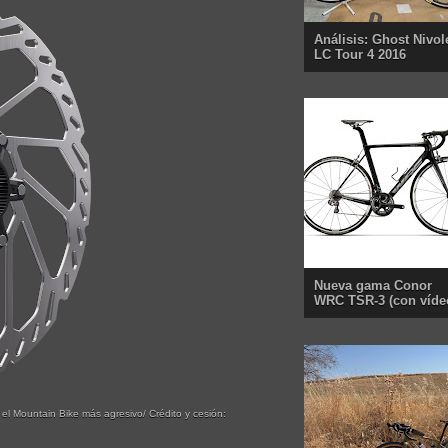
Análisis: Ghost Nivol
LC Tour 4 2016
Nueva gama Conor
WRC TSR-3 (con víde
l Mountain Bike más agresivo/ Crédito y cesión: