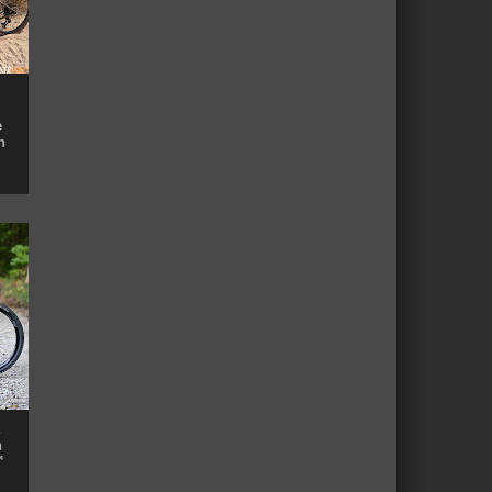
e
n
n
™