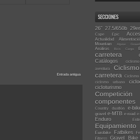
SECCIONES
26"
27.5/650b
29er
Acces
Cape Epic
Actualidad
Alimentaci
Mountain
Alpine Grave
Análisis
Bicis Cargo
carretera
Catálogos
ciclis
Ciclism
aventura
carretera
Entrada antigua
Ciclismo
cicl
ciclismo urbano
cicloturismo
Competición
componentes
e-bik
Country
duatlón
e-MTB
gravel
e-road
e
Enduro
Entr
Equipamiento
Fatbikes
Eurobike
Fe
Gravel Bike
Fitness