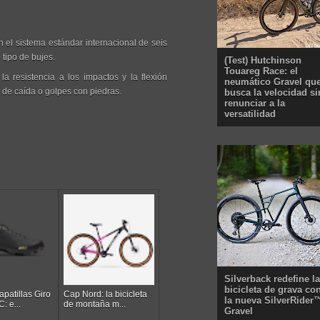
 el sistema estándar internacional de seis
 tipo de bujes.
(Test) Hutchinson
Touareg Race: el
 resistencia a los impactos y la flexión
neumático Gravel qu
o de caída o golpes con piedras.
busca la velocidad si
renunciar a la
versatilidad
Silverback redefine la
bicicleta de grava co
patillas Giro
Cap Nord: la bicicleta
la nueva SilverRider
: e...
de montaña m...
Gravel