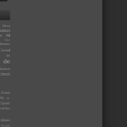
Absa
orios
ón
All
l Bike
Breves
Casual
mo de
o de
 Indoor
ocross
Down
es
e-
-Sports
evistas
stibike
Gravity