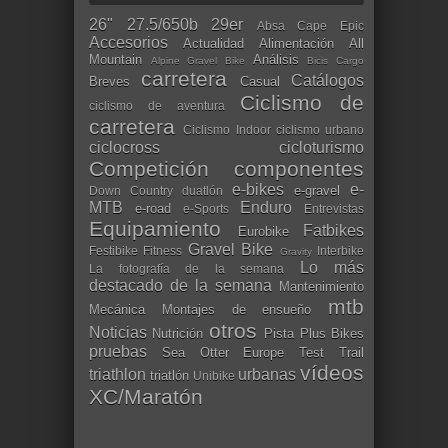
26"
27.5/650b
29er
Absa Cape Epic
Accesorios
Actualidad
Alimentación
All
Mountain
Análisis
Alpine Gravel Bike
Bicis Cargo
carretera
Catálogos
Breves
Casual
Ciclismo de
ciclismo de aventura
carretera
Ciclismo Indoor
ciclismo urbano
ciclocross
cicloturismo
Competición
componentes
e-bikes
e-
e-gravel
Down Country
duatlón
MTB
Enduro
e-road
e-Sports
Entrevistas
Equipamiento
Fatbikes
Eurobike
Gravel Bike
Festibike
Fitness
Interbike
Gravity
Lo más
La fotografía de la semana
destacado de la semana
Mantenimiento
mtb
Mecánica
Montajes de ensueño
otros
Noticias
Nutrición
Pista
Plus Bikes
pruebas
Sea Otter Europe
Test
Trail
vídeos
triathlon
urbanas
triatlón
Unibike
XC/Maratón