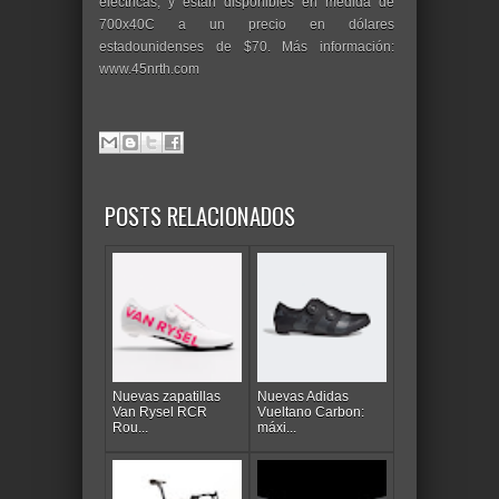
eléctricas, y están disponibles en medida de
700x40C a un precio en dólares
estadounidenses de $70. Más información:
www.45nrth.com
POSTS RELACIONADOS
Nuevas zapatillas
Nuevas Adidas
Van Rysel RCR
Vueltano Carbon:
Rou...
máxi...