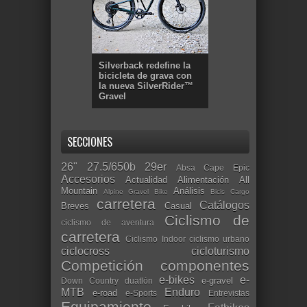
Silverback redefine la
bicicleta de grava con
la nueva SilverRider™
Gravel
SECCIONES
26"
27.5/650b
29er
Absa Cape Epic
Accesorios
Actualidad
Alimentación
All
Mountain
Análisis
Alpine Gravel Bike
Bicis Cargo
carretera
Catálogos
Breves
Casual
Ciclismo de
ciclismo de aventura
carretera
Ciclismo Indoor
ciclismo urbano
ciclocross
cicloturismo
Competición
componentes
e-bikes
e-
e-gravel
Down Country
duatlón
MTB
Enduro
e-road
e-Sports
Entrevistas
Equipamiento