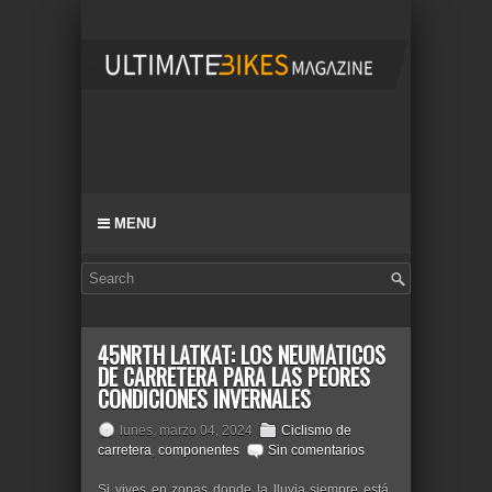
MENU
45NRTH LATKAT: LOS NEUMÁTICOS
DE CARRETERA PARA LAS PEORES
CONDICIONES INVERNALES
lunes, marzo 04, 2024
Ciclismo de
carretera
,
componentes
Sin comentarios
Si vives en zonas donde la lluvia siempre está