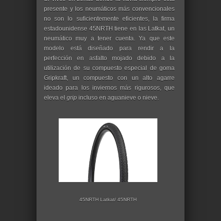
presente y los neumáticos más convencionales
no son lo suficientemente eficientes, la firma
estadounidense 45NRTH tiene en las Latkat, un
neumático muy a tener cuenta. Ya que este
modelo está diseñado para rendir a la
perfección en asfalto mojado debido a la
utilización de su compuesto especial de goma
Gripkraft, un compuesto con un alto agarre
ideado para los inviernos más rigurosos, que
eleva el
grip
incluso en aguanieve o nieve.
45NRTH Latkat/ 45NRTH