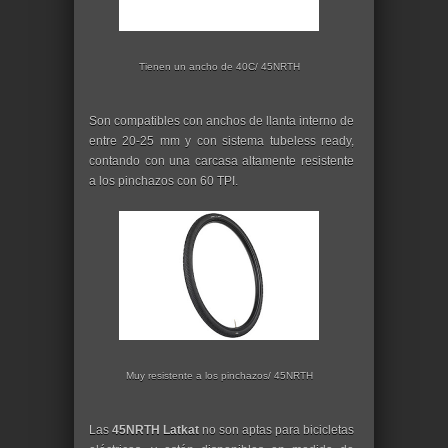
Tienen un ancho de 40C/ 45NRTH
Son compatibles con anchos de llanta interno de
entre 20-25 mm y con sistema tubeless ready,
contando con una carcasa altamente resistente
a los pinchazos con 60 TPI.
Muy resistente a los pinchazos/ 45NRTH
Las
45NRTH Latkat
no son aptas para bicicletas