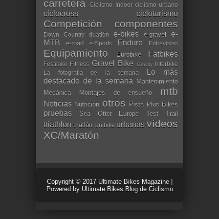
carretera
Ciclismo Indoor
ciclismo urbano
ciclocross
cicloturismo
Competición
componentes
e-bikes
e-
e-gravel
Down Country
duatlón
MTB
Enduro
e-road
e-Sports
Entrevistas
Equipamiento
Fatbikes
Eurobike
Gravel Bike
Festibike
Fitness
Interbike
Gravity
Lo más
La fotografía de la semana
destacado de la semana
Mantenimiento
mtb
Mecánica
Montajes de ensueño
otros
Noticias
Nutrición
Pista
Plus Bikes
pruebas
Sea Otter Europe
Test
Trail
vídeos
triathlon
urbanas
triatlón
Unibike
XC/Maratón
Copyright © 2017
Ultimate Bikes Magazine
|
Powered by
Ultimate Bikes Blog de Ciclismo