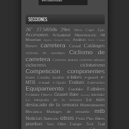
versatilidad
SECCIONES
26"
27.5/650b
29er
Absa Cape Epic
Accesorios
Actualidad
Alimentación
All
Mountain
Análisis
Alpine Gravel Bike
Bicis Cargo
carretera
Catálogos
Breves
Casual
Ciclismo de
ciclismo de aventura
carretera
Ciclismo Indoor
ciclismo urbano
ciclocross
cicloturismo
Competición
componentes
e-bikes
e-
e-gravel
Down Country
duatlón
MTB
Enduro
e-road
e-Sports
Entrevistas
Equipamiento
Fatbikes
Eurobike
Gravel Bike
Festibike
Fitness
Interbike
Gravity
Lo más
La fotografía de la semana
destacado de la semana
Mantenimiento
mtb
Mecánica
Montajes de ensueño
otros
Noticias
Nutrición
Pista
Plus Bikes
pruebas
Sea Otter Europe
Test
Trail