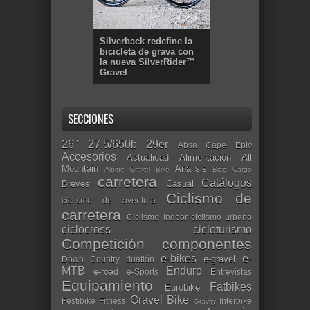
Silverback redefine la
bicicleta de grava con
la nueva SilverRider™
Gravel
SECCIONES
26"
27.5/650b
29er
Absa Cape Epic
Accesorios
Actualidad
Alimentación
All
Mountain
Análisis
Alpine Gravel Bike
Bicis Cargo
carretera
Catálogos
Breves
Casual
Ciclismo de
ciclismo de aventura
carretera
Ciclismo Indoor
ciclismo urbano
ciclocross
cicloturismo
Competición
componentes
e-bikes
e-
e-gravel
Down Country
duatlón
MTB
Enduro
e-road
e-Sports
Entrevistas
Equipamiento
Fatbikes
Eurobike
Gravel Bike
Festibike
Fitness
Interbike
Gravity