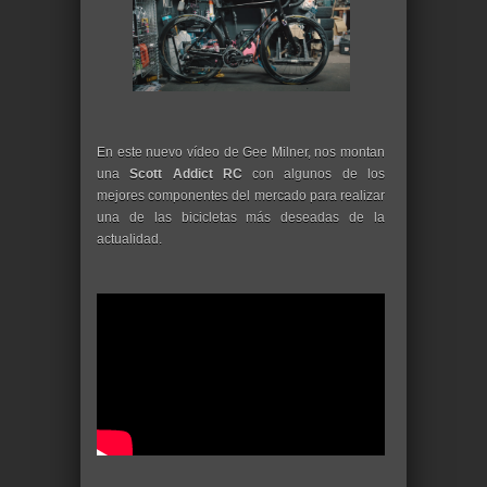
En este nuevo vídeo de Gee Milner, nos montan
una
Scott Addict RC
con algunos de los
mejores componentes del mercado para realizar
una de las bicicletas más deseadas de la
actualidad.