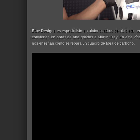
Etoe Designs
es especialista en pintar cuadros de bicicleta, 
convierten en obras de arte gracias a Martin Grey. En este víd
nos enseñan cómo se repara un cuadro de fibra de carbono.