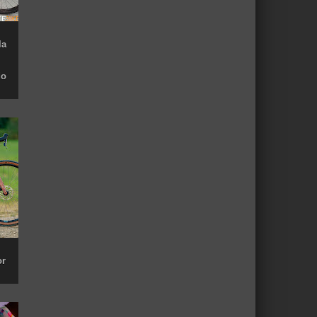
la
do
or