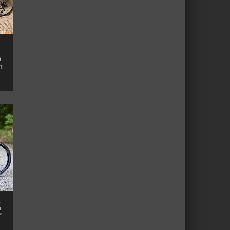
e
n
n
™