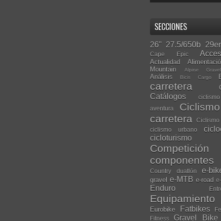
SECCIONES
26"
27.5/650b
29er
Acces
Cape Epic
Actualidad
Alimentaci
Mountain
Alpine Grave
Análisis
Bicis Cargo
carretera
Catálogos
ciclis
Ciclism
aventura
carretera
Ciclismo
cicl
ciclismo urbano
cicloturismo
Competición
componentes
e-bik
Country
duatlón
e-MTB
gravel
e-road
e
Enduro
Entr
Equipamiento
Fatbikes
Eurobike
Fe
Gravel Bike
Fitness