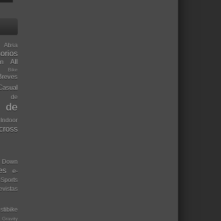
Absa
orios
ón
All
l Bike
Breves
Casual
mo de
o de
 Indoor
ocross
Down
es
e-
-Sports
evistas
stibike
Gravity