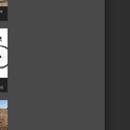
et
o)