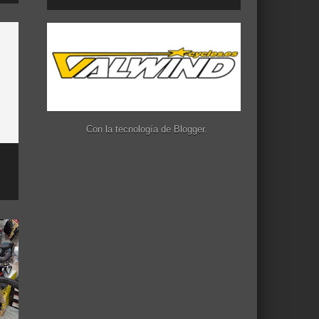
Con la tecnología de
Blogger
.