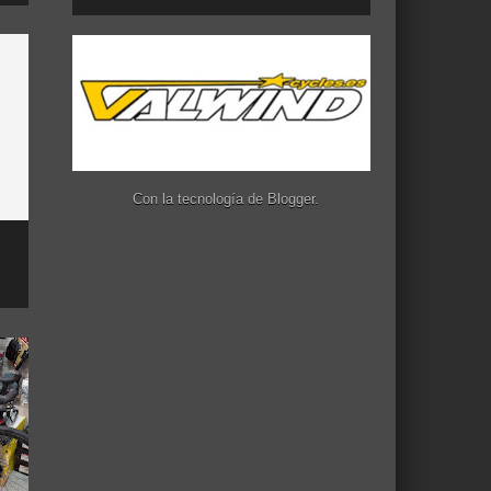
Con la tecnología de
Blogger
.