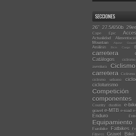
SECCIONES
26"
27.5/650b
29er
Acces
Cape Epic
Actualidad
Alimentaci
Mountain
Alpine Grave
Análisis
Bicis Cargo
carretera
Catálogos
ciclis
Ciclism
aventura
carretera
Ciclismo
cicl
ciclismo urbano
cicloturismo
Competición
componentes
e-bik
Country
duatlón
e-MTB
gravel
e-road
e
Enduro
Entr
Equipamiento
Fatbikes
Eurobike
Fe
Gravel Bike
Fitness