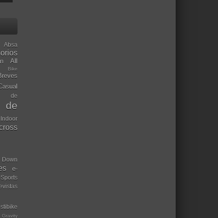
Absa
orios
ón
All
l Bike
Breves
Casual
mo de
o de
 Indoor
ocross
Down
es
e-
-Sports
evistas
stibike
Gravity