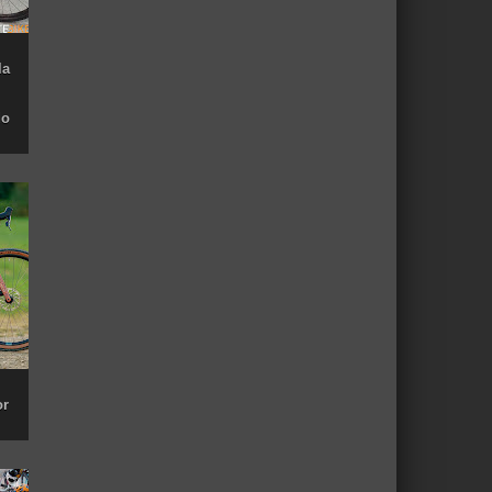
la
do
or