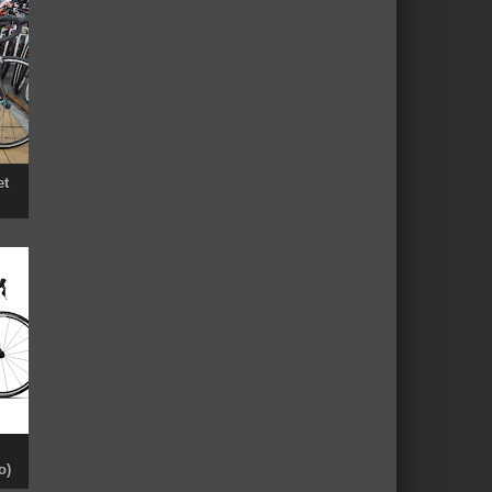
et
o)