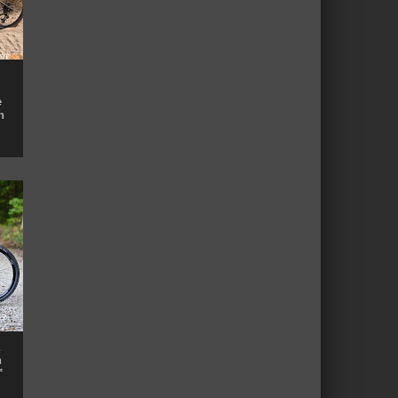
e
n
n
™