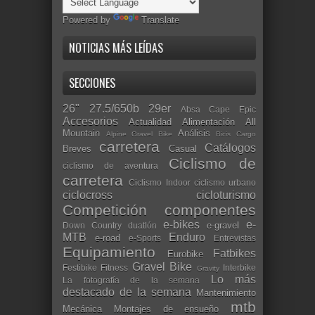
Powered by
Translate
NOTICIAS MÁS LEÍDAS
SECCIONES
26"
27.5/650b
29er
Absa Cape Epic
Accesorios
Actualidad
Alimentación
All
Mountain
Análisis
Alpine Gravel Bike
Bicis Cargo
carretera
Catálogos
Breves
Casual
Ciclismo de
ciclismo de aventura
carretera
Ciclismo Indoor
ciclismo urbano
ciclocross
cicloturismo
Competición
componentes
e-bikes
e-
e-gravel
Down Country
duatlón
MTB
Enduro
e-road
e-Sports
Entrevistas
Equipamiento
Fatbikes
Eurobike
Gravel Bike
Festibike
Fitness
Interbike
Gravity
Lo más
La fotografía de la semana
destacado de la semana
Mantenimiento
mtb
Mecánica
Montajes de ensueño