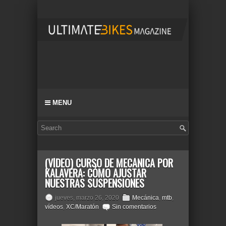
MENU
(VÍDEO) CURSO DE MECÁNICA POR
KALAVERA: CÓMO AJUSTAR
NUESTRAS SUSPENSIONES
jueves, marzo 26, 2020
Mecánica
,
mtb
,
vídeos
,
XC/Maratón
Sin comentarios