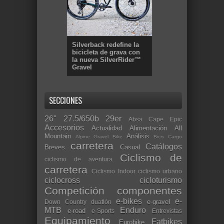
Silverback redefine la
bicicleta de grava con
la nueva SilverRider™
Gravel
SECCIONES
26"
27.5/650b
29er
Absa Cape Epic
Accesorios
Actualidad
Alimentación
All
Mountain
Análisis
Alpine Gravel Bike
Bicis Cargo
carretera
Catálogos
Breves
Casual
Ciclismo de
ciclismo de aventura
carretera
Ciclismo Indoor
ciclismo urbano
ciclocross
cicloturismo
Competición
componentes
e-bikes
e-
e-gravel
Down Country
duatlón
MTB
Enduro
e-road
e-Sports
Entrevistas
Equipamiento
Fatbikes
Eurobike