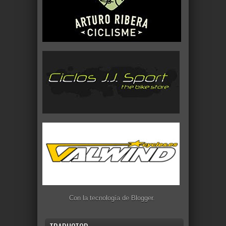
Con la tecnología de
Blogger
.