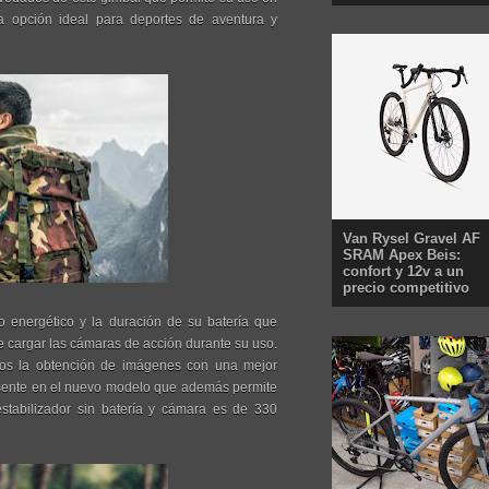
na opción ideal para deportes de aventura y
Van Rysel Gravel AF
SRAM Apex Beis:
confort y 12v a un
precio competitivo
energético y la duración de su batería que
e cargar las cámaras de acción durante su uso.
rios la obtención de imágenes con una mejor
resente en el nuevo modelo que además permite
 estabilizador sin batería y cámara es de 330