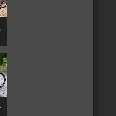
e
n
n
™