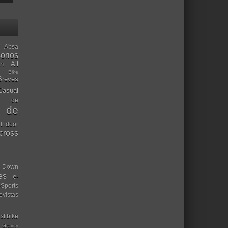
Absa
orios
ón
All
l Bike
Breves
Casual
mo de
o de
 Indoor
ocross
Down
es
e-
-Sports
evistas
stibike
Gravity