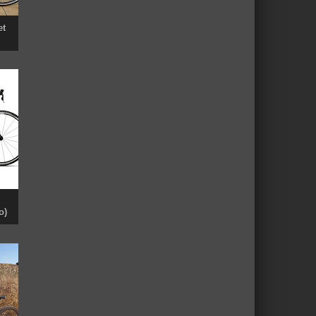
et
o)