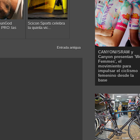
SunGod
Scicon Sports celebra
4 PRO: las
la quinta vic...
Entrada antigua
CANYON//SRAM y
Canyon presentan 'W
Femmes', el
movimiento para
impulsar el ciclismo
femenino desde la
base