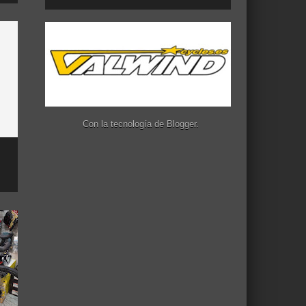
Con la tecnología de
Blogger
.