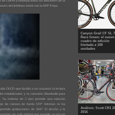
ón de GoPro y manejar todas las funciones de la
través del teléfono móvil con la APP Feiyu.
Canyon Grail CF SL 7
Race Green: el nuevo
cuadro de edición
limitada a 100
unidades
lla OLED que facilita a los usuarios la lectura
l estabilizador, y la conexión Bluetooth para
r. Su sistema de 3 ejes permite una rotación
l eje de cámara de hasta 320º. Además se ha
Análisis: Scott CR1 2
permite grabaciones de 360ª. El diseño y la
2016
novedades de este gimbal que permite su uso en