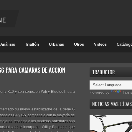
Análisis
Triatlón
Urbanas
Otros
Videos
Catálog
G6 PARA CÁMARAS DE ACCIÓN
TRADUCTOR
Sony Rx0 y con conexión Wifi y Bluetooth para
Powered by
Trans
NOTICIAS MÁS LEÍDAS
mercado su nuevo estabilizador de la serie G
 modelos G4 y G5, compatible con la mayoría de
ejoras respecto a los modelos anteriores son
 actualizado e incorporan Wifi y Bluetooth que