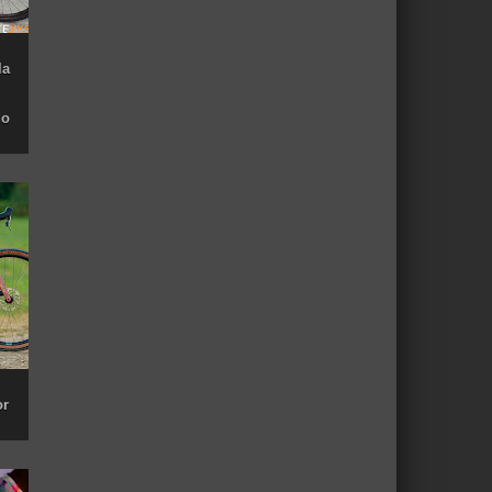
la
do
or