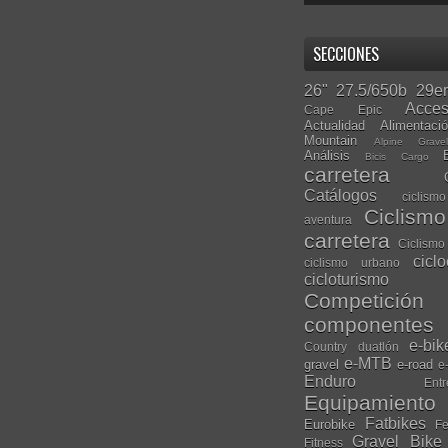
SECCIONES
26"
27.5/650b
29er
Acces
Cape Epic
Actualidad
Alimentaci
Mountain
Alpine Grave
Análisis
Bicis Cargo
carretera
Catálogos
ciclis
Ciclism
aventura
carretera
Ciclismo
cicl
ciclismo urbano
cicloturismo
Competición
componentes
e-bik
Country
duatlón
e-MTB
gravel
e-road
e
Enduro
Entr
Equipamiento
Fatbikes
Eurobike
Fe
Gravel Bike
Fitness