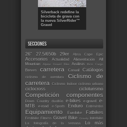
Silverback redefine la
bicicleta de grava con
la nueva SilverRider™
Gravel
SECCIONES
26"
27.5/650b
29er
Absa Cape Epic
Accesorios
Actualidad
Alimentación
All
Mountain
Análisis
Alpine Gravel Bike
Bicis Cargo
carretera
Catálogos
Breves
Casual
Ciclismo de
ciclismo de aventura
carretera
Ciclismo Indoor
ciclismo urbano
ciclocross
cicloturismo
Competición
componentes
e-bikes
e-
e-gravel
Down Country
duatlón
MTB
Enduro
e-road
e-Sports
Entrevistas
Equipamiento
Fatbikes
Eurobike
Gravel Bike
Festibike
Fitness
Interbike
Gravity
Lo más
La fotografía de la semana