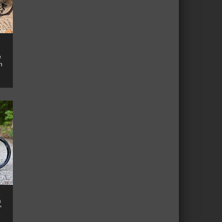
e
n
n
™