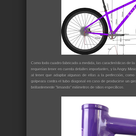
Como todo cuadro fabricado a medida, las características de la
requerían tener en cuenta detalles importantes, y la Angry Min
al tener que adaptar algunas de ellas a la perfección, como 
golpeara contra el tubo diagonal en caso de producirse un gir
brillantemente "limando" milímetros de sitios específicos.