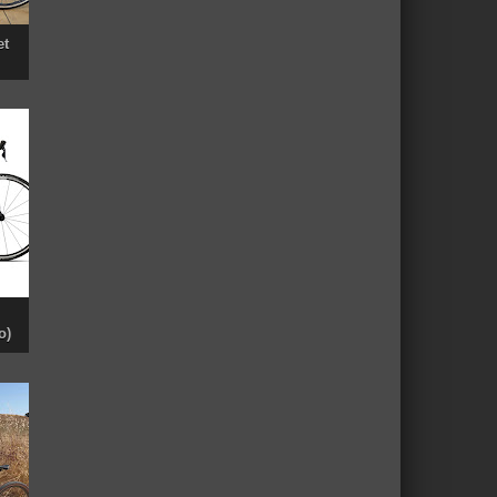
et
o)