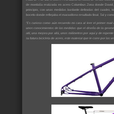
de montaña realizada en acero Columbus Zona donde David, s
principio, con unas medidas bastante definidas del cuadro, lo
boceto donde reflejaba el maravilloso resultado final. Tal y co
"Es curioso como aún recuerdo mi cara al leer el primer mail 
unos conocimientos de las medidas que el diseño de la geometr
allí, una mejora por allá, unos milímetros por aquí y de repente 
su futura bicicleta de acero, este material que le corre por las v