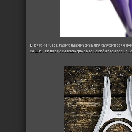
El paso de rueda trasero también tenía una característica esp
de 2.35″, un trabajo delicado que se solucionó añadiendo un
J