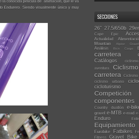
 la conocida película de animación, que le va
to Endurero. Siendo visualmente único y muy
SECCIONES
26"
27.5/650b
29er
Acces
Cape Epic
Actualidad
Alimentaci
Mountain
Alpine Grave
Análisis
Bicis Cargo
carretera
Catálogos
ciclis
Ciclism
aventura
carretera
Ciclismo
cicl
ciclismo urbano
cicloturismo
Competición
componentes
e-bik
Country
duatlón
e-MTB
gravel
e-road
e
Enduro
Entr
Equipamiento
Fatbikes
Eurobike
Fe
Gravel Bike
Fitness