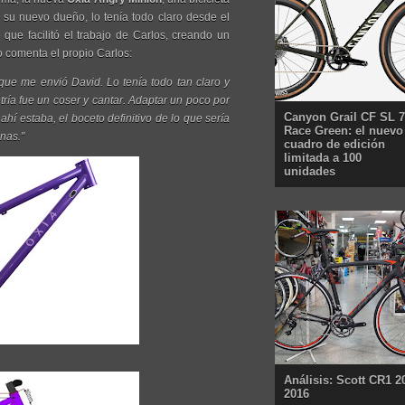
u nuevo dueño, lo tenía todo claro desde el
 que facilitó el trabajo de Carlos, creando un
mo comenta el propio Carlos:
que me envió David. Lo tenía todo tan claro y
ía fue un coser y cantar. Adaptar un poco por
Canyon Grail CF SL 7
ahí estaba, el boceto definitivo de lo que sería
Race Green: el nuevo
enas."
cuadro de edición
limitada a 100
unidades
Análisis: Scott CR1 2
2016