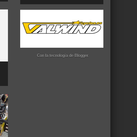
Con la tecnología de
Blogger
.