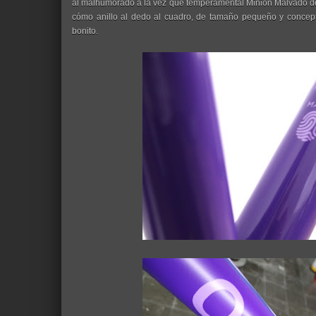
al malhumorado a la vez que temperamental Minion Malvado de
cómo anillo al dedo al cuadro, de tamaño pequeño y concep
bonito.