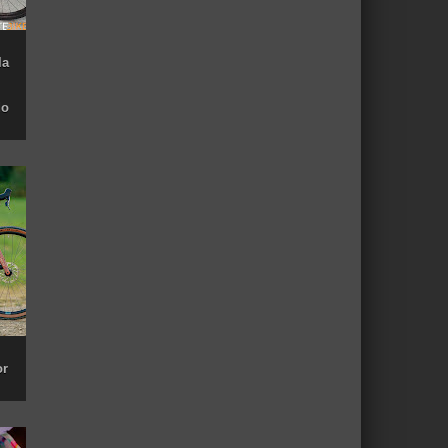
la
do
or