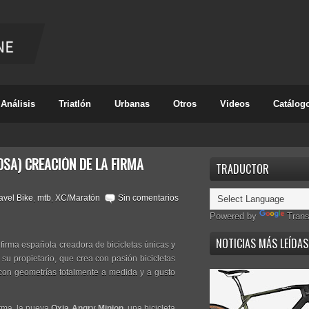
Análisis
Triatlón
Urbanas
Otros
Videos
Catálog
OSA) CREACIÓN DE LA FIRMA
TRADUCTOR
avel Bike
,
mtb
,
XC/Maratón
Sin comentarios
Powered by
Trans
NOTICIAS MÁS LEÍDAS
 firma española creadora de bicicletas únicas y
su propietario, que crea con pasión bicicletas
 con geometrías totalmente a medida y a gusto
irma, la nueva
Oxia Angry Minion
, una bicicleta