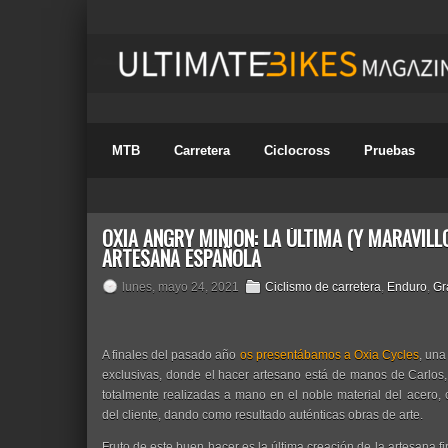
MTB
Carretera
Ciclocross
Pruebas
OXIA ANGRY MINION: LA ÚLTIMA (Y MARAVILL
ARTESANA ESPAÑOLA
lunes, mayo 24, 2021
Ciclismo de carretera
,
Enduro
,
Gr
A finales del pasado año
os presentábamos a Oxia Cycles
, una
exclusivas, donde el hacer artesano está de manos de Carlos, 
totalmente realizadas a mano en el noble material del acero,
del cliente, dando como resultado auténticas obras de arte.
Fruto de este buen hacer es la última creación de la artesana f