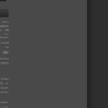
Absa
orios
ón
All
l Bike
Breves
Casual
mo de
o de
 Indoor
ocross
Down
es
e-
-Sports
evistas
stibike
Gravity