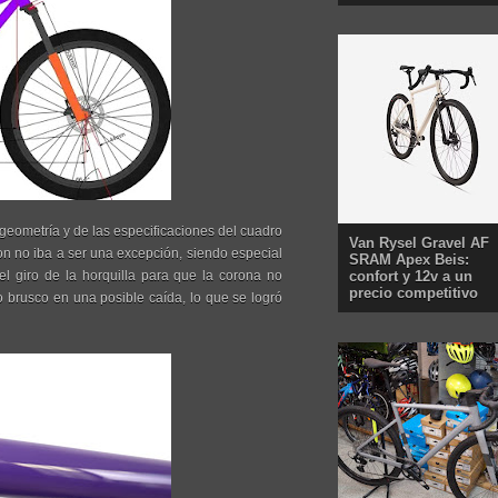
 geometría y de las especificaciones del cuadro
Van Rysel Gravel AF
ion no iba a ser una excepción, siendo especial
SRAM Apex Beis:
el giro de la horquilla para que la corona no
confort y 12v a un
precio competitivo
o brusco en una posible caída, lo que se logró