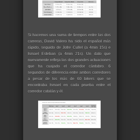
Si hacemos una suma de tiempos entre las dos
carreras, David Valero ha sido el español más
rápido, seguido de Jofre Cullel (a 4min 15s) e
Ismael Esteban (a 4min 21s). Un dato que
nuevamente refleja las dos grandes actuaciones
que ha cuajado el corredor cántabro. 6
segundos de diferencia entre ambos corredores
a pesar de los más de 60 bikers que se
encontraba Ismael en cada prueba entre el
corredor catalán y él.