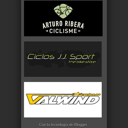
Con la tecnología de
Blogger
.