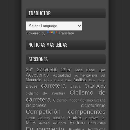
TRADUCTOR
Powered by
Translate
NOTICIAS MÁS LEÍDAS
SECCIONES
26"
27.5/650b
29er
Absa Cape Epic
Accesorios
Actualidad
Alimentación
All
Mountain
Análisis
Alpine Gravel Bike
Bicis Cargo
carretera
Catálogos
Breves
Casual
Ciclismo de
ciclismo de aventura
carretera
Ciclismo Indoor
ciclismo urbano
ciclocross
cicloturismo
Competición
componentes
e-bikes
e-
e-gravel
Down Country
duatlón
MTB
Enduro
e-road
e-Sports
Entrevistas
Equipamiento
Fatbikes
Eurobike