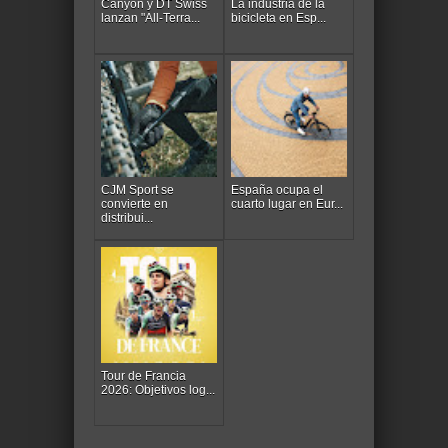
Canyon y DT Swiss
La industria de la
lanzan "All-Terra...
bicicleta en Esp...
CJM Sport se
España ocupa el
convierte en
cuarto lugar en Eur...
distribui...
Tour de Francia
2026: Objetivos log...