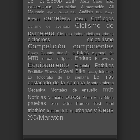
26"
27.5/650b
29er
Absa Cape Epic
Accesorios
Actualidad
Alimentación
All
Mountain
Análisis
Alpine Gravel Bike
Bicis Cargo
carretera
Catálogos
Breves
Casual
Ciclismo de
ciclismo de aventura
carretera
Ciclismo Indoor
ciclismo urbano
ciclocross
cicloturismo
Competición
componentes
e-bikes
e-
e-gravel
Down Country
duatlón
MTB
Enduro
e-road
e-Sports
Entrevistas
Equipamiento
Fatbikes
Eurobike
Gravel Bike
Festibike
Fitness
Interbike
Gravity
Lo más
La fotografía de la semana
destacado de la semana
Mantenimiento
mtb
Mecánica
Montajes de ensueño
otros
Noticias
Nutrición
Pista
Plus Bikes
pruebas
Sea Otter Europe
Test
Trail
vídeos
triathlon
urbanas
triatlón
Unibike
XC/Maratón