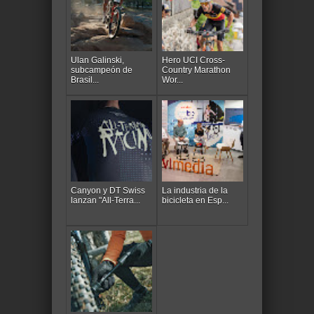
Ulan Galinski,
Hero UCI Cross-
subcampeón de
Country Marathon
Brasil...
Wor...
Canyon y DT Swiss
La industria de la
lanzan "All-Terra...
bicicleta en Esp...