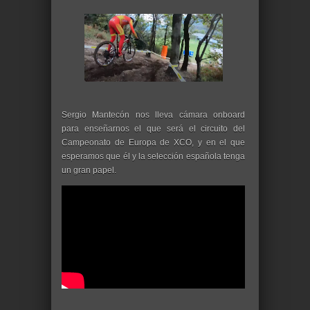
Sergio Mantecón nos lleva cámara onboard
para enseñarnos el que será el circuito del
Campeonato de Europa de XCO, y en el que
esperamos que él y la selección española tenga
un gran papel.