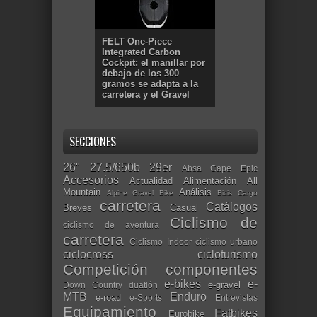
FELT One-Piece
Integrated Carbon
Cockpit: el manillar por
debajo de los 300
gramos se adapta a la
carretera y el Gravel
SECCIONES
26"
27.5/650b
29er
Absa Cape Epic
Accesorios
Actualidad
Alimentación
All
Mountain
Análisis
Alpine Gravel Bike
Bicis Cargo
carretera
Catálogos
Breves
Casual
Ciclismo de
ciclismo de aventura
carretera
Ciclismo Indoor
ciclismo urbano
ciclocross
cicloturismo
Competición
componentes
e-bikes
e-
e-gravel
Down Country
duatlón
MTB
Enduro
e-road
e-Sports
Entrevistas
Equipamiento
Fatbikes
Eurobike