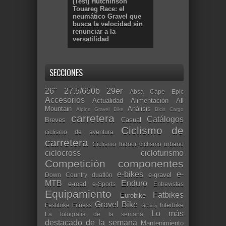
(Test) Hutchinson
Touareg Race: el
neumático Gravel que
busca la velocidad sin
renunciar a la
versatilidad
SECCIONES
26"
27.5/650b
29er
Absa Cape Epic
Accesorios
Actualidad
Alimentación
All
Mountain
Análisis
Alpine Gravel Bike
Bicis Cargo
carretera
Catálogos
Breves
Casual
Ciclismo de
ciclismo de aventura
carretera
Ciclismo Indoor
ciclismo urbano
ciclocross
cicloturismo
Competición
componentes
e-bikes
e-
e-gravel
Down Country
duatlón
MTB
Enduro
e-road
e-Sports
Entrevistas
Equipamiento
Fatbikes
Eurobike
Gravel Bike
Festibike
Fitness
Interbike
Gravity
Lo más
La fotografía de la semana
destacado de la semana
Mantenimiento