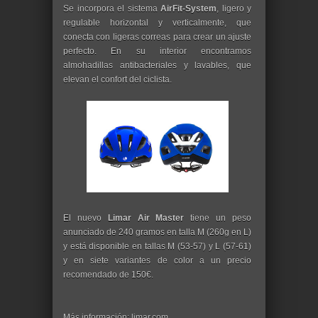
Se incorpora el sistema
AirFit-System
, ligero y
regulable horizontal y verticalmente, que
conecta con ligeras correas para crear un ajuste
perfecto. En su interior encontramos
almohadillas antibacteriales y lavables, que
elevan el confort del ciclista.
El nuevo
Limar Air Master
tiene un peso
anunciado de 240 gramos en talla M (260g en L)
y está disponible en tallas M (53-57) y L (57-61)
y en siete variantes de color a un precio
recomendado de 150€.
Más información: limar.com