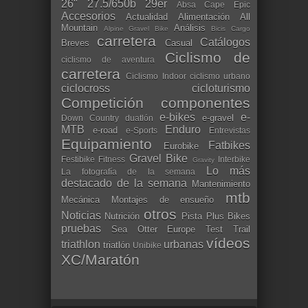
26"
27.5/650b
29er
Absa Cape Epic
Accesorios
Actualidad
Alimentación
All
Mountain
Análisis
Alpine Gravel Bike
Bicis Cargo
carretera
Catálogos
Breves
Casual
Ciclismo de
ciclismo de aventura
carretera
Ciclismo Indoor
ciclismo urbano
ciclocross
cicloturismo
Competición
componentes
e-bikes
e-
e-gravel
Down Country
duatlón
MTB
Enduro
e-road
e-Sports
Entrevistas
Equipamiento
Fatbikes
Eurobike
Gravel Bike
Festibike
Fitness
Interbike
Gravity
Lo más
La fotografía de la semana
destacado de la semana
Mantenimiento
mtb
Mecánica
Montajes de ensueño
otros
Noticias
Nutrición
Pista
Plus Bikes
pruebas
Sea Otter Europe
Test
Trail
vídeos
triathlon
urbanas
triatlón
Unibike
XC/Maratón