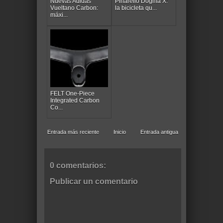
Nuevas Adidas
Pinarello Dogma X:
Vueltano Carbon:
la bicicleta qu...
máxi...
FELT One-Piece
Integrated Carbon
Co...
Entrada más reciente
Inicio
Entrada antigua
0 comentarios:
Publicar un comentario