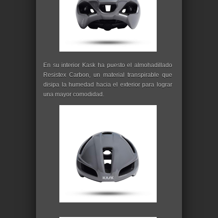
En su interior Kask ha puesto el almohadillado
Resistex Carbon, un material transpirable que
disipa la humedad hacia el exterior para lograr
una mayor comodidad.