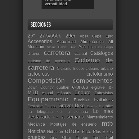
versatilidad
SECCIONES
26"
27.5/650b
29er
Absa Cape Epic
Accesorios
Actualidad
Alimentación
All
Mountain
Análisis
Alpine Gravel Bike
Bicis Cargo
carretera
Catálogos
Breves
Casual
Ciclismo de
ciclismo de aventura
carretera
Ciclismo Indoor
ciclismo urbano
ciclocross
cicloturismo
Competición
componentes
e-bikes
e-
e-gravel
Down Country
duatlón
MTB
Enduro
e-road
e-Sports
Entrevistas
Equipamiento
Fatbikes
Eurobike
Gravel Bike
Festibike
Fitness
Interbike
Gravity
Lo más
La fotografía de la semana
destacado de la semana
Mantenimiento
mtb
Mecánica
Montajes de ensueño
otros
Noticias
Nutrición
Pista
Plus Bikes
pruebas
Sea Otter Europe
Test
Trail