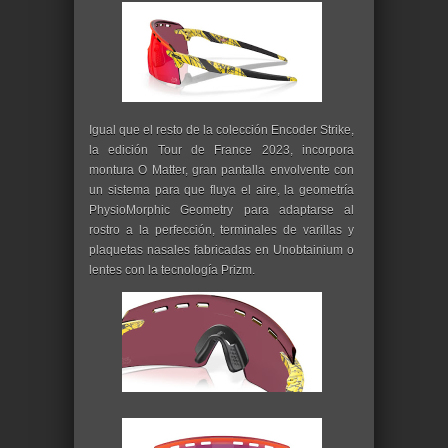
Igual que el resto de la colección Encoder Strike,
la edición Tour de France 2023, incorpora
montura O Matter, gran pantalla envolvente con
un sistema para que fluya el aire, la geometría
PhysioMorphic Geometry para adaptarse al
rostro a la perfección, terminales de varillas y
plaquetas nasales fabricadas en Unobtainium o
lentes con la tecnología Prizm.