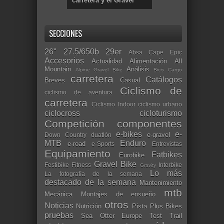
carretera y el Gravel
SECCIONES
26"
27.5/650b
29er
Absa Cape Epic
Accesorios
Actualidad
Alimentación
All
Mountain
Análisis
Alpine Gravel Bike
Bicis Cargo
carretera
Catálogos
Breves
Casual
Ciclismo de
ciclismo de aventura
carretera
Ciclismo Indoor
ciclismo urbano
ciclocross
cicloturismo
Competición
componentes
e-bikes
e-
e-gravel
Down Country
duatlón
MTB
Enduro
e-road
e-Sports
Entrevistas
Equipamiento
Fatbikes
Eurobike
Gravel Bike
Festibike
Fitness
Interbike
Gravity
Lo más
La fotografía de la semana
destacado de la semana
Mantenimiento
mtb
Mecánica
Montajes de ensueño
otros
Noticias
Nutrición
Pista
Plus Bikes
pruebas
Sea Otter Europe
Test
Trail