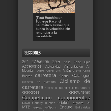
(Test) Hutchinson
Touareg Race: el
neumático Gravel que
busca la velocidad sin
renunciar a la
versatilidad
SECCIONES
26"
27.5/650b
29er
Absa Cape Epic
Accesorios
Actualidad
Alimentación
All
Mountain
Análisis
Alpine Gravel Bike
Bicis Cargo
carretera
Catálogos
Breves
Casual
Ciclismo de
ciclismo de aventura
carretera
Ciclismo Indoor
ciclismo urbano
ciclocross
cicloturismo
Competición
componentes
e-bikes
e-
e-gravel
Down Country
duatlón
MTB
Enduro
e-road
e-Sports
Entrevistas