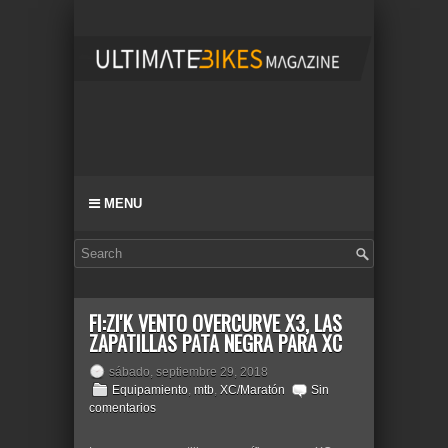
MENU
FI:ZI'K VENTO OVERCURVE X3, LAS
ZAPATILLAS PATA NEGRA PARA XC
sábado, septiembre 29, 2018
Equipamiento
,
mtb
,
XC/Maratón
Sin
comentarios