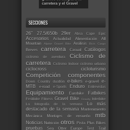
carretera y el Gravel
SECCIONES
26"
27.5/650b
29er
Absa Cape Epic
Accesorios
Actualidad
Alimentación
All
Mountain
Análisis
Alpine Gravel Bike
Bicis Cargo
carretera
Catálogos
Breves
Casual
Ciclismo de
ciclismo de aventura
carretera
Ciclismo Indoor
ciclismo urbano
ciclocross
cicloturismo
Competición
componentes
e-bikes
e-
e-gravel
Down Country
duatlón
MTB
Enduro
e-road
e-Sports
Entrevistas
Equipamiento
Fatbikes
Eurobike
Gravel Bike
Festibike
Fitness
Interbike
Gravity
Lo más
La fotografía de la semana
destacado de la semana
Mantenimiento
mtb
Mecánica
Montajes de ensueño
otros
Noticias
Nutrición
Pista
Plus Bikes
pruebas
Sea Otter Europe
Test
Trail