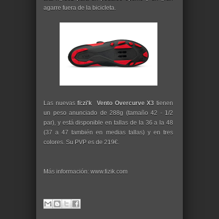
agarre fuera de la bicicleta.
Las nuevas
fi:zi'k Vento Overcurve X3
tienen
un peso anunciado de 288g (tamaño 42 - 1/2
par), y está disponible en tallas de la 36 a la 48
(37 a 47 también en medias tallas) y en tres
colores. Su PVP es de 219€.
Más información: www.fizik.com