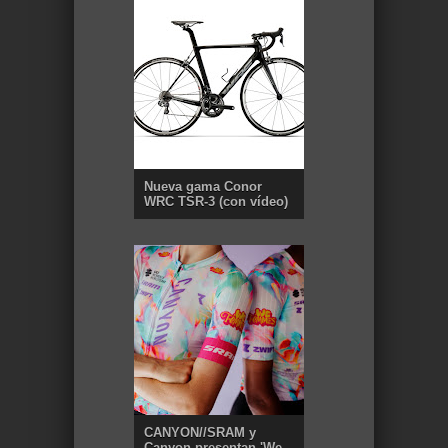
Nueva gama Conor
WRC TSR-3 (con vídeo)
CANYON//SRAM y
Canyon presentan 'We