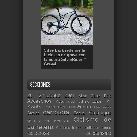
Silverback redefine la
bicicleta de grava con
la nueva SilverRider™
Gravel
SECCIONES
26"
27.5/650b
29er
Absa Cape Epic
Accesorios
Actualidad
Alimentación
All
Mountain
Análisis
Alpine Gravel Bike
Bicis Cargo
carretera
Catálogos
Breves
Casual
Ciclismo de
ciclismo de aventura
carretera
Ciclismo Indoor
ciclismo urbano
ciclocross
cicloturismo