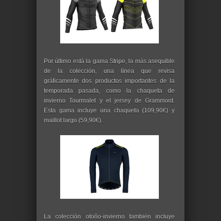
Por último está la gama Stripe, la más asequible
de la colección, una línea que revisa
gráficamente dos productos importantes de la
temporada pasada, como la chaqueta de
invierno Tourmalet y el jersey de Grammont.
Esta gama incluye una chaqueta (109,90€) y
maillot largo (59,90€).
La colección otoño-invierno también incluye