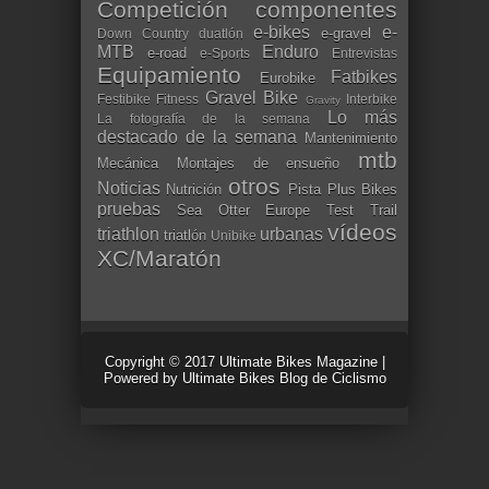
Competición
componentes
e-bikes
e-
e-gravel
Down Country
duatlón
MTB
Enduro
e-road
e-Sports
Entrevistas
Equipamiento
Fatbikes
Eurobike
Gravel Bike
Festibike
Fitness
Interbike
Gravity
Lo más
La fotografía de la semana
destacado de la semana
Mantenimiento
mtb
Mecánica
Montajes de ensueño
otros
Noticias
Nutrición
Pista
Plus Bikes
pruebas
Sea Otter Europe
Test
Trail
vídeos
triathlon
urbanas
triatlón
Unibike
XC/Maratón
Copyright © 2017
Ultimate Bikes Magazine
|
Powered by
Ultimate Bikes Blog de Ciclismo