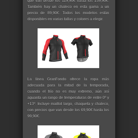
que van desde los 119,90€ hasta los 159,90€.
También hay un chaleco en esta gama a un
precio de 89,90€. Todos los modelos están
disponibles en varias tallas y colores a elegir.
La línea GranFondo ofrece la ropa más
adecuada para la mitad de la temporada,
cuando el frío no es muy extremo, aún así
aguanta un rango de temperaturas de entre 0º y
+13º. Incluye maillot largo, chaqueta y chaleco,
con precios que van desde los 69,90€ hasta los
99,90€.