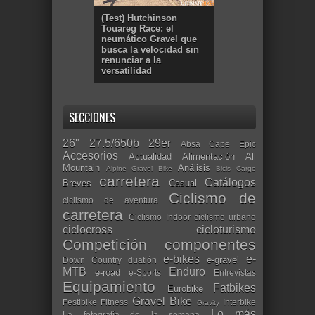
(Test) Hutchinson
Touareg Race: el
neumático Gravel que
busca la velocidad sin
renunciar a la
versatilidad
SECCIONES
26"
27.5/650b
29er
Absa Cape Epic
Accesorios
Actualidad
Alimentación
All
Mountain
Análisis
Alpine Gravel Bike
Bicis Cargo
carretera
Catálogos
Breves
Casual
Ciclismo de
ciclismo de aventura
carretera
Ciclismo Indoor
ciclismo urbano
ciclocross
cicloturismo
Competición
componentes
e-bikes
e-
e-gravel
Down Country
duatlón
MTB
Enduro
e-road
e-Sports
Entrevistas
Equipamiento
Fatbikes
Eurobike
Gravel Bike
Festibike
Fitness
Interbike
Gravity
Lo más
La fotografía de la semana