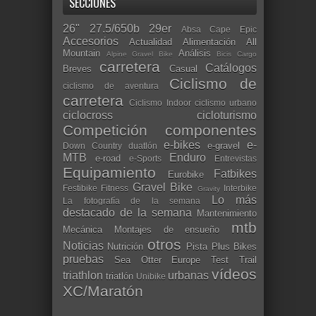
SECCIONES
26"
27.5/650b
29er
Absa Cape Epic
Accesorios
Actualidad
Alimentación
All
Mountain
Análisis
Alpine Gravel Bike
Bicis Cargo
carretera
Catálogos
Breves
Casual
Ciclismo de
ciclismo de aventura
carretera
Ciclismo Indoor
ciclismo urbano
ciclocross
cicloturismo
Competición
componentes
e-bikes
e-
e-gravel
Down Country
duatlón
MTB
Enduro
e-road
e-Sports
Entrevistas
Equipamiento
Fatbikes
Eurobike
Gravel Bike
Festibike
Fitness
Interbike
Gravity
Lo más
La fotografía de la semana
destacado de la semana
Mantenimiento
mtb
Mecánica
Montajes de ensueño
otros
Noticias
Nutrición
Pista
Plus Bikes
pruebas
Sea Otter Europe
Test
Trail
vídeos
triathlon
urbanas
triatlón
Unibike
XC/Maratón