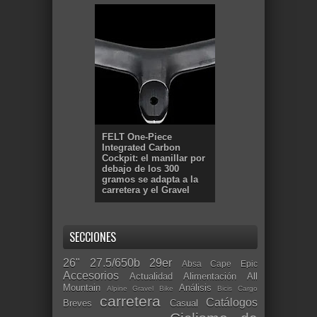
FELT One-Piece
Integrated Carbon
Cockpit: el manillar por
debajo de los 300
gramos se adapta a la
carretera y el Gravel
SECCIONES
26"
27.5/650b
29er
Absa Cape Epic
Accesorios
Actualidad
Alimentación
All
Mountain
Análisis
Alpine Gravel Bike
Bicis Cargo
carretera
Catálogos
Breves
Casual