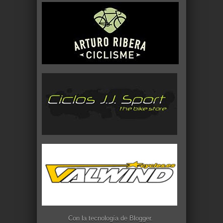
Con la tecnología de
Blogger
.