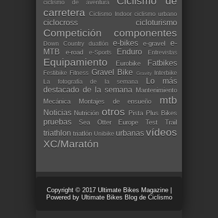
Ciclismo de
ciclismo de aventura
carretera
Ciclismo Indoor
ciclismo urbano
ciclocross
cicloturismo
Competición
componentes
e-bikes
e-
e-gravel
Down Country
duatlón
MTB
Enduro
e-road
e-Sports
Entrevistas
Equipamiento
Fatbikes
Eurobike
Gravel Bike
Festibike
Fitness
Interbike
Gravity
Lo más
La fotografía de la semana
destacado de la semana
Mantenimiento
mtb
Mecánica
Montajes de ensueño
otros
Noticias
Nutrición
Pista
Plus Bikes
pruebas
Sea Otter Europe
Test
Trail
vídeos
triathlon
urbanas
triatlón
Unibike
XC/Maratón
Copyright © 2017
Ultimate Bikes Magazine
|
Powered by
Ultimate Bikes Blog de Ciclismo