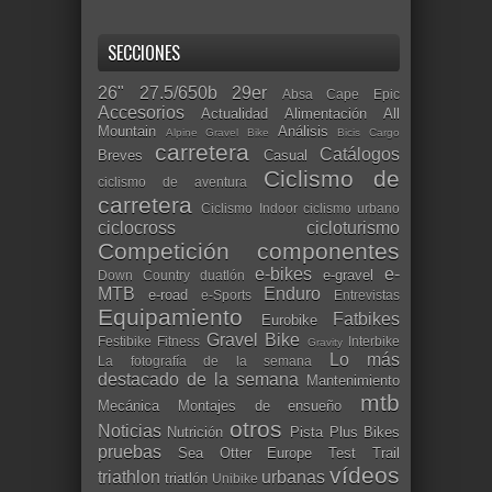
SECCIONES
26"
27.5/650b
29er
Absa Cape Epic
Accesorios
Actualidad
Alimentación
All
Mountain
Análisis
Alpine Gravel Bike
Bicis Cargo
carretera
Catálogos
Breves
Casual
Ciclismo de
ciclismo de aventura
carretera
Ciclismo Indoor
ciclismo urbano
ciclocross
cicloturismo
Competición
componentes
e-bikes
e-
e-gravel
Down Country
duatlón
MTB
Enduro
e-road
e-Sports
Entrevistas
Equipamiento
Fatbikes
Eurobike
Gravel Bike
Festibike
Fitness
Interbike
Gravity
Lo más
La fotografía de la semana
destacado de la semana
Mantenimiento
mtb
Mecánica
Montajes de ensueño
otros
Noticias
Nutrición
Pista
Plus Bikes
pruebas
Sea Otter Europe
Test
Trail
vídeos
triathlon
urbanas
triatlón
Unibike