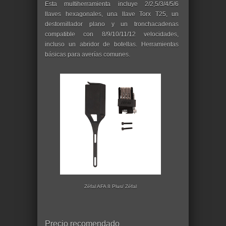
Esta multiherramienta incluye 2/2,5/3/4/5/6
llaves hexagonales, una llave Torx T25, un
destornillador plano y un tronchacadenas
compatible con 8/9/10/11/12 velocidades,
incluso un abridor de botellas. Herramientas
básicas para averías comunes.
Zéfal AFA 8 Plus/ Zéfal
Precio recomendado