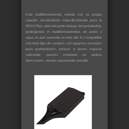
Esta multiherramienta cuenta con su propio
soporte, desarrollado específicamente para la
AFA 8 Plus, ubicado justo debajo del portabidón,
protegiendo el multiherramientas de polvo y
agua, lo que aumenta su vida útil. Es compatible
con todo tipo de cuadros con agujeros roscados
para portabidones, incluso si tienes espacio
suficiente, puedes instalarlo en ambas
direcciones, siendo sumamente versátil.