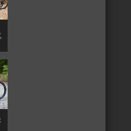
e
n
n
™