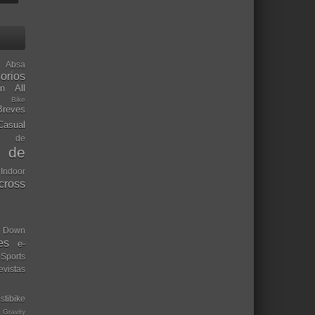
Absa
orios
ón
All
l Bike
Breves
Casual
mo de
o de
 Indoor
ocross
Down
es
e-
-Sports
evistas
stibike
Gravity