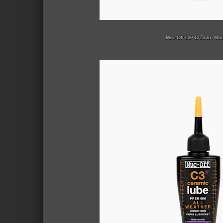
Muc-Off C3/ Crédito: Muc