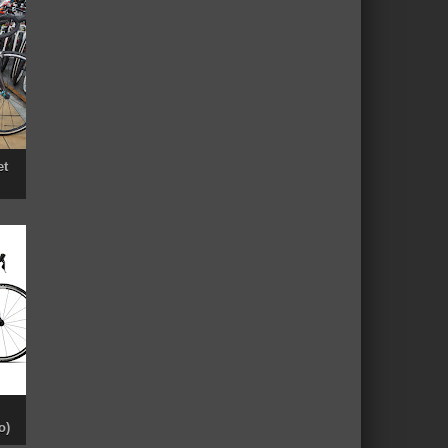
et
o)