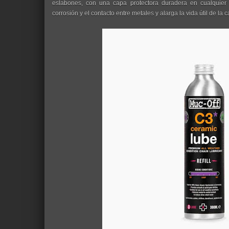
eslabones, con una capa protectora duradera en cualquier t
corrosión y el contacto entre metales y alarga la vida útil de la 