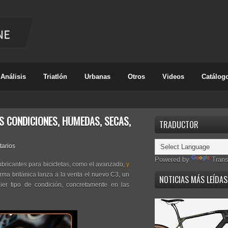
Análisis
Triatlón
Urbanas
Otros
Videos
Catálog
S CONDICIONES, HÚMEDAS, SECAS,
TRADUCTOR
tarios
Powered by
Trans
lubricantes para bicicletas, como el avanzado,
y
firma británica lanza a la venta el nuevo C3, un
NOTICIAS MÁS LEÍDAS
ier tipo de condición, concretamente en las