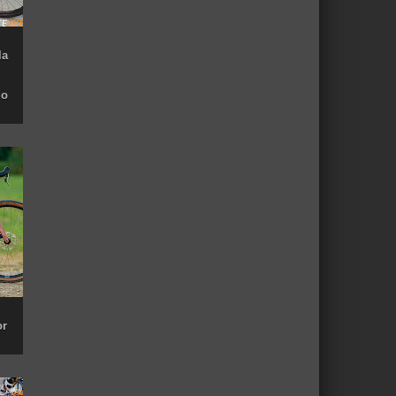
la
do
or