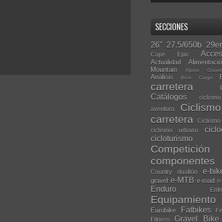
SECCIONES
26"
27.5/650b
29er
Acces
Cape Epic
Actualidad
Alimentaci
Mountain
Alpine Grave
Análisis
Bicis Cargo
carretera
Catálogos
ciclis
Ciclism
aventura
carretera
Ciclismo
cicl
ciclismo urbano
cicloturismo
Competición
componentes
e-bik
Country
duatlón
e-MTB
gravel
e-road
e
Enduro
Entr
Equipamiento
Fatbikes
Eurobike
Fe
Gravel Bike
Fitness