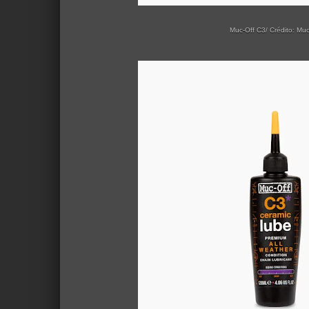
Muc-Off C3/ Crédito: Muc