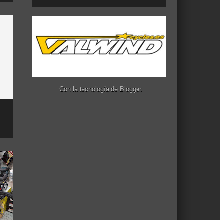
Con la tecnología de
Blogger
.