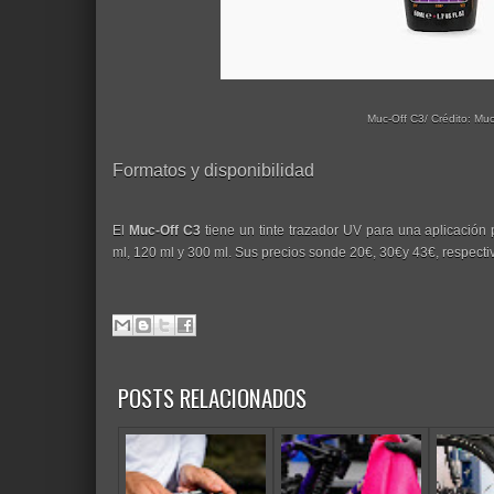
Muc-Off C3/ Crédito: Muc
Formatos y disponibilidad
El
Muc-Off C3
tiene un tinte trazador UV para una aplicación
ml, 120 ml y 300 ml. Sus precios sonde 20€, 30€y 43€, respect
POSTS RELACIONADOS