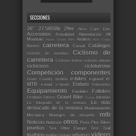
SECCIONES
26"
27.5/650b
29er
Absa Cape Epic
Accesorios
Actualidad
Alimentación
All
Mountain
Análisis
Alpine Gravel Bike
Bicis Cargo
carretera
Catálogos
Breves
Casual
Ciclismo de
ciclismo de aventura
carretera
Ciclismo Indoor
ciclismo urbano
ciclocross
cicloturismo
Competición
componentes
e-bikes
e-
e-gravel
Down Country
duatlón
MTB
Enduro
e-road
e-Sports
Entrevistas
Equipamiento
Fatbikes
Eurobike
Gravel Bike
Festibike
Fitness
Interbike
Gravity
Lo más
La fotografía de la semana
destacado de la semana
Mantenimiento
mtb
Mecánica
Montajes de ensueño
otros
Noticias
Nutrición
Pista
Plus Bikes
pruebas
Sea Otter Europe
Test
Trail
vídeos
triathlon
urbanas
triatlón
Unibike